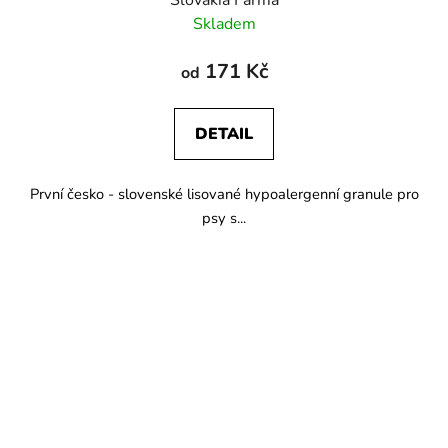
Skladem
171 Kč
od
DETAIL
První česko - slovenské lisované hypoalergenní granule pro
psy s...