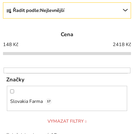
Ř
Řadit podle:
Nejlevnější
a
z
e
Cena
n
í
148
Kč
2418
Kč
p
r
o
d
Značky
u
k
t
Slovakia Farma
17
ů
VYMAZAT FILTRY