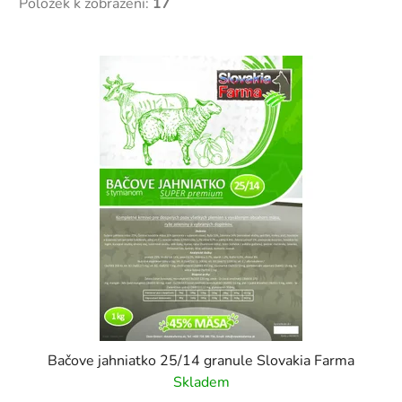
Položek k zobrazení:
17
V
ý
p
i
s
p
r
o
d
u
k
t
ů
Bačove jahniatko 25/14 granule Slovakia Farma
Skladem