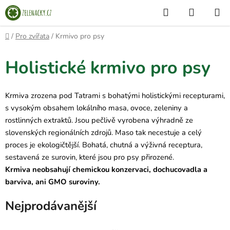
Přejít
Hledat
NÁKUP
na
KOŠÍK
obsah
Domů
/
Pro zvířata
/
Krmivo pro psy
Holistické krmivo pro psy
Krmiva zrozena pod Tatrami s bohatými holistickými recepturami,
s vysokým obsahem lokálního masa, ovoce, zeleniny a
rostlinných extraktů. Jsou pečlivě vyrobena výhradně ze
slovenských regionálních zdrojů. Maso tak necestuje a celý
proces je ekologičtější. Bohatá, chutná a výživná receptura,
sestavená ze surovin, které jsou pro psy přirozené.
Krmiva neobsahují chemickou konzervaci, dochucovadla a
barviva, ani GMO suroviny.
Nejprodávanější