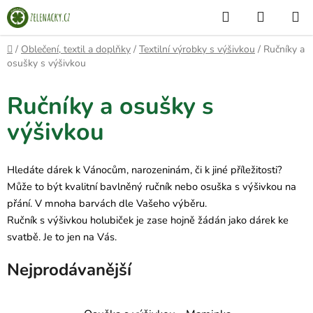
Přejít
Hledat
NÁKUP
na
KOŠÍK
obsah
Domů
/
Oblečení, textil a doplňky
/
Textilní výrobky s výšivkou
/
Ručníky a
osušky s výšivkou
Ručníky a osušky s
výšivkou
Hledáte dárek k Vánocům, narozeninám, či k jiné příležitosti?
Může to být kvalitní bavlněný ručník nebo osuška s výšivkou na
přání. V mnoha barvách dle Vašeho výběru.
Ručník s výšivkou holubiček je zase hojně žádán jako dárek ke
svatbě. Je to jen na Vás.
Nejprodávanější