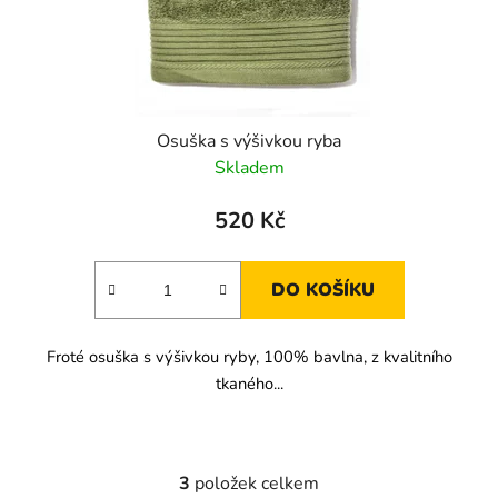
Osuška s výšivkou ryba
Skladem
520 Kč
DO KOŠÍKU
Froté osuška s výšivkou ryby, 100% bavlna, z kvalitního
tkaného...
3
položek celkem
O