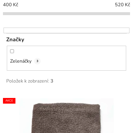
í
400
Kč
520
Kč
p
r
o
d
Značky
u
k
t
Zelenáčky
3
ů
Položek k zobrazení:
3
V
AKCE
ý
p
i
s