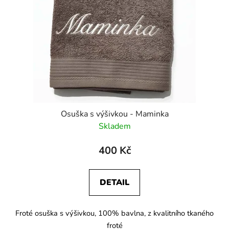
p
r
o
d
u
k
t
ů
Osuška s výšivkou - Maminka
Skladem
400 Kč
DETAIL
Froté osuška s výšivkou, 100% bavlna, z kvalitního tkaného
froté