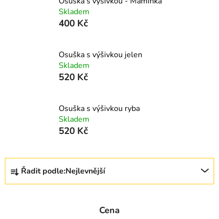
Osuška s výšivkou - Maminka
Skladem
400 Kč
Osuška s výšivkou jelen
Skladem
520 Kč
Osuška s výšivkou ryba
Skladem
520 Kč
Ř
Řadit podle:
Nejlevnější
a
z
e
Cena
n