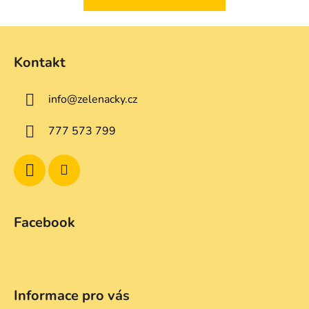
Z
á
Kontakt
p
a
info
@
zelenacky.cz
t
í
777 573 799
Facebook
Informace pro vás