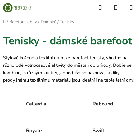
Přejít
Hledat
NÁKUP
na
KOŠÍK
obsah
Domů
/
Barefoot obuv
/
Dámské
/
Tenisky
Tenisky - dámské barefoot
Stylové kožené a textilní dámské barefoot tenisky, vhodné na
různorodé volnočasové aktivity do města i do přírody. Dobře se
kombinují s různými outfity, jednoduše se nazouvají a díky
prodyšnému textilnímu materiálu jsou ideální i na teplé letní dny.
Cellestia
Rebound
Royale
Swift