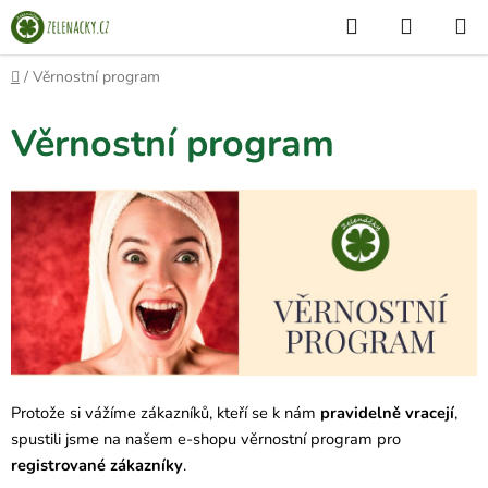
Přejít
Hledat
NÁKUP
na
KOŠÍK
obsah
Domů
/
Věrnostní program
Věrnostní program
Protože si vážíme zákazníků, kteří se k nám
pravidelně vracejí
,
spustili jsme na našem e-shopu věrnostní program pro
registrované zákazníky
.