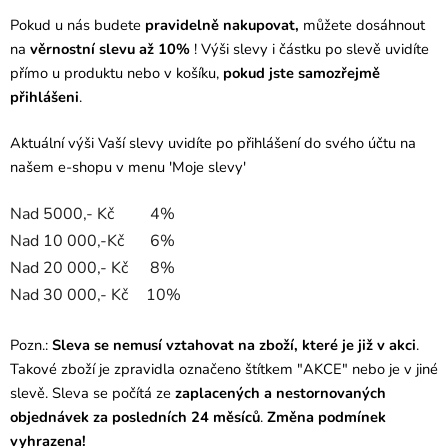
Pokud u nás budete
pravidelně nakupovat,
můžete dosáhnout
na
věrnostní slevu až 10%
! Výši slevy i částku po slevě uvidíte
přímo u produktu nebo v košíku,
pokud jste samozřejmě
přihlášeni
.
Aktuální výši Vaší slevy uvidíte po přihlášení do svého účtu na
našem e-shopu v menu 'Moje slevy'
Nad 5000,- Kč
4%
Nad 10 000,-Kč
6%
Nad 20 000,- Kč
8%
Nad 30 000,- Kč
10%
Pozn.:
Sleva se nemusí vztahovat na zboží, které je již v akci
.
Takové zboží je zpravidla označeno štítkem "AKCE" nebo je v jiné
slevě. Sleva se počítá ze
zaplacených a nestornovaných
objednávek za posledních 24 měsíců
.
Změna podmínek
vyhrazena!