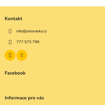
Z
á
Kontakt
p
a
info
@
zelenacky.cz
t
í
777 573 799
Facebook
Informace pro vás