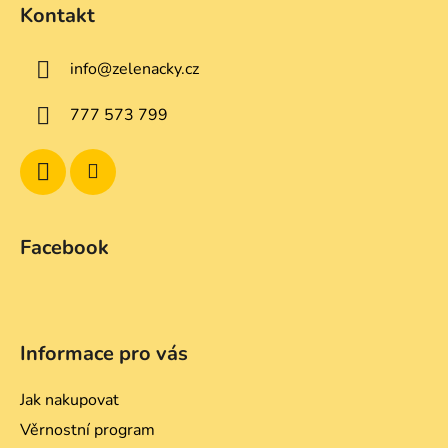
á
d
Kontakt
p
a
a
c
info
@
zelenacky.cz
t
í
p
í
777 573 799
r
v
k
y
v
ý
Facebook
p
i
s
u
Informace pro vás
Jak nakupovat
Věrnostní program