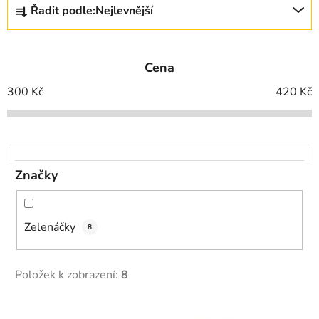
Řadit podle:
Nejlevnější
a
z
e
Cena
n
í
300
Kč
420
Kč
p
r
o
d
Značky
u
k
t
Zelenáčky
8
ů
Položek k zobrazení:
8
V