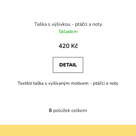
Taška s výšivkou - ptáčci a noty
Skladem
420 Kč
DETAIL
Textilní taška s vyšívaným motivem - ptáčci a noty
8
položek celkem
O
v
l
Z
á