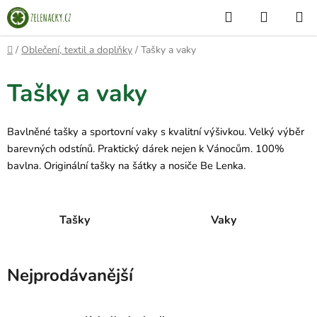
Přejít
Hledat
NÁKUP
na
KOŠÍK
obsah
Domů
/
Oblečení, textil a doplňky
/
Tašky a vaky
Tašky a vaky
Bavlněné tašky a sportovní vaky s kvalitní výšivkou. Velký výběr
barevných odstínů. Praktický dárek nejen k Vánocům. 100%
bavlna. Originální tašky na šátky a nosiče Be Lenka.
Tašky
Vaky
Nejprodávanější