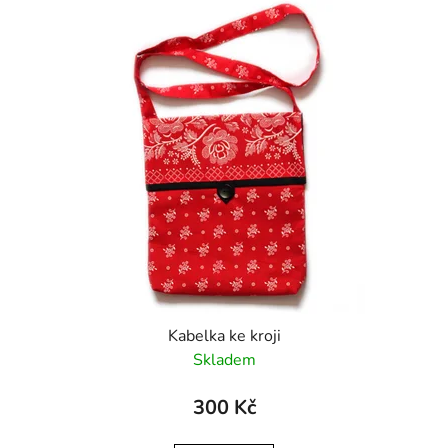
ý
p
i
s
p
r
o
d
u
k
t
ů
Kabelka ke kroji
Skladem
300 Kč