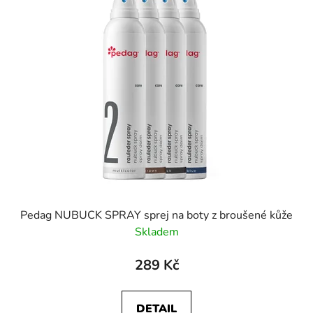
p
i
s
p
r
o
d
u
k
t
ů
Pedag NUBUCK SPRAY sprej na boty z broušené kůže
Skladem
289 Kč
DETAIL