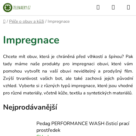
Přejít
Hledat
NÁKUP
na
KOŠÍK
obsah
Domů
/
Péče o obuv a kůži
/
Impregnace
Impregnace
Chcete mít obuv, která je chráněná před vlhkostí a špínou? Pak
tady máme naše produkty pro impregnaci obuvi, které vám
pomohou vytvořit na vaší obuvi neviditelný a prodyšný film.
Zvýší
trvanlivost vašich bot, ale také zachová jejich původní
vzhled.
Vyberte si z různých typů impregnace, které jsou vhodné
pro různé materiály, včetně kůže, textilu a syntetických materiálů.
Nejprodávanější
Pedag PERFORMANCE WASH čisticí prací
prostředek