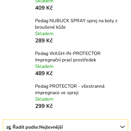
Skladem
409 Kč
Pedag NUBUCK SPRAY sprej na boty z
broušené kůže
Skladem
289 Kč
Pedag WASH-IN-PROTECTOR
Impregnační prací prostředek
Skladem
489 Kč
Pedag PROTECTOR - všestranná
impregnace ve spreji
Skladem
299 Kč
Ř
Řadit podle:
Nejlevnější
a