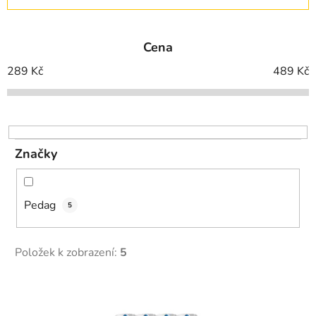
z
e
Cena
n
í
289
Kč
489
Kč
p
r
o
d
Značky
u
k
t
Pedag
5
ů
Položek k zobrazení:
5
V
ý