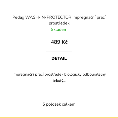
Pedag WASH-IN-PROTECTOR Impregnační prací
prostředek
Skladem
489 Kč
DETAIL
Impregnační prací prostředek biologicky odbouratelný
tekutý...
5
položek celkem
O
v