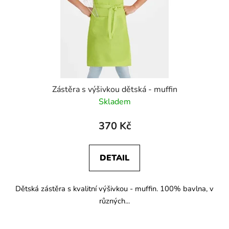
o
d
u
k
t
ů
Zástěra s výšivkou dětská - muffin
Skladem
370 Kč
DETAIL
Dětská zástěra s kvalitní výšivkou - muffin. 100% bavlna, v
různých...