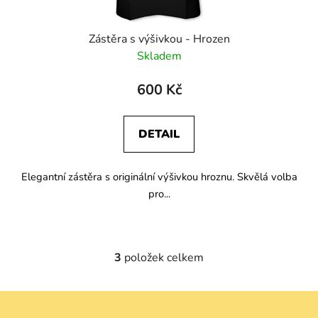
Zástěra s výšivkou - Hrozen
Skladem
600 Kč
DETAIL
Elegantní zástěra s originální výšivkou hroznu. Skvělá volba
pro...
3
položek celkem
O
v
l
Z
á
á