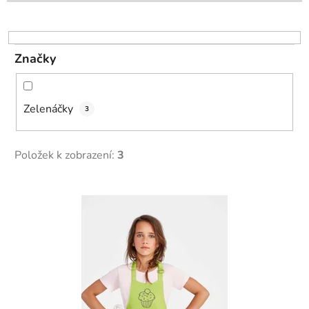
r
o
d
Značky
u
k
t
Zelenáčky
3
ů
Položek k zobrazení:
3
V
ý
p
i
s
p
r