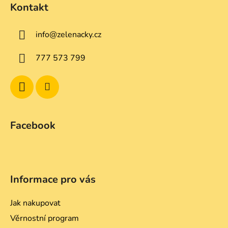
d
Kontakt
p
a
a
c
info
@
zelenacky.cz
t
í
p
í
777 573 799
r
v
k
y
v
ý
Facebook
p
i
s
u
Informace pro vás
Jak nakupovat
Věrnostní program