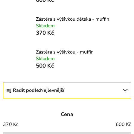
Zástěra s výšivkou dětská - muffin
Skladem
370 Kč
Zástěra s výšivkou - muffin
Skladem
500 Kč
Ř
Řadit podle:
Nejlevnější
a
z
e
Cena
n
í
370
Kč
600
Kč
p