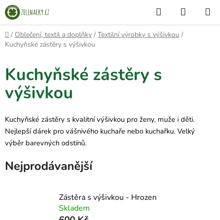
Přejít
Hledat
NÁKUP
na
KOŠÍK
obsah
Domů
/
Oblečení, textil a doplňky
/
Textilní výrobky s výšivkou
/
Kuchyňské zástěry s výšivkou
Kuchyňské zástěry s
výšivkou
Kuchyňské zástěry s kvalitní výšivkou pro ženy, muže i děti.
Nejlepší dárek pro vášnivého kuchaře nebo kuchařku. Velký
výběr barevných odstínů.
Nejprodávanější
Zástěra s výšivkou - Hrozen
Skladem
600 Kč