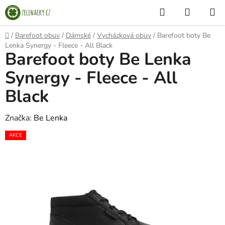
Přejít
Hledat
NÁKUP
na
KOŠÍK
obsah
Domů
/
Barefoot obuv
/
Dámské
/
Vycházková obuv
/
Barefoot boty Be
Lenka Synergy - Fleece - All Black
Barefoot boty Be Lenka
Synergy - Fleece - All
Black
Značka:
Be Lenka
AKCE