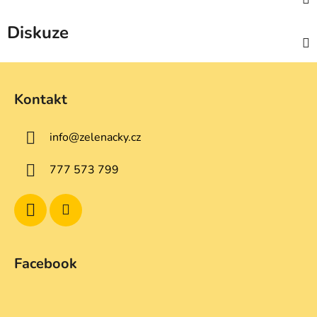
Diskuze
Z
á
Kontakt
p
a
info
@
zelenacky.cz
t
í
777 573 799
Facebook