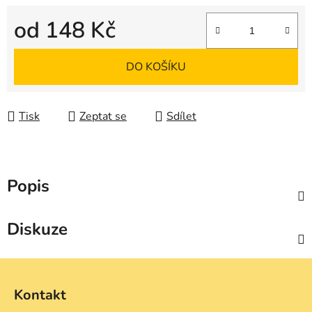
od
148 Kč
Měrná cena:
DO KOŠÍKU
Tisk
Zeptat se
Sdílet
Popis
Diskuze
Z
á
Kontakt
p