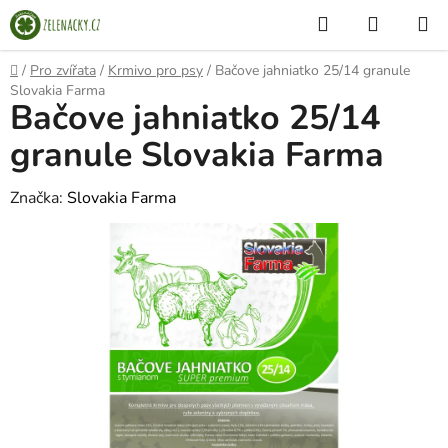
Přejít
Hledat
NÁKUP
na
KOŠÍK
obsah
Domů
/
Pro zvířata
/
Krmivo pro psy
/
Bačove jahniatko 25/14 granule
Slovakia Farma
Bačove jahniatko 25/14
granule Slovakia Farma
Značka:
Slovakia Farma