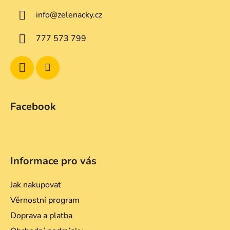
a
info
@
zelenacky.cz
t
í
777 573 799
Facebook
Informace pro vás
Jak nakupovat
Věrnostní program
Doprava a platba