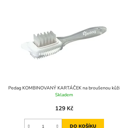
p
i
s
p
r
o
d
u
k
t
ů
Pedag KOMBINOVANÝ KARTÁČEK na broušenou kůži
Skladem
129 Kč
DO KOŠÍKU