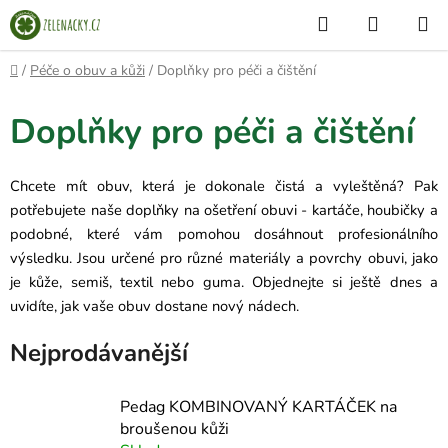
Přejít
Hledat
NÁKUP
na
KOŠÍK
obsah
Domů
/
Péče o obuv a kůži
/
Doplňky pro péči a čištění
Doplňky pro péči a čištění
Chcete mít obuv, která je dokonale čistá a vyleštěná? Pak
potřebujete naše doplňky na ošetření obuvi - kartáče, houbičky a
podobné, které vám pomohou dosáhnout profesionálního
výsledku. Jsou určené pro různé materiály a povrchy obuvi, jako
je kůže, semiš, textil nebo guma. Objednejte si ještě dnes a
uvidíte, jak vaše obuv dostane nový nádech.
Nejprodávanější
Pedag KOMBINOVANÝ KARTÁČEK na
broušenou kůži