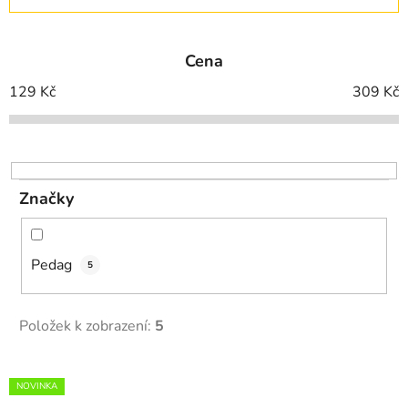
z
e
Cena
n
í
129
Kč
309
Kč
p
r
o
d
Značky
u
k
t
Pedag
5
ů
Položek k zobrazení:
5
V
NOVINKA
ý