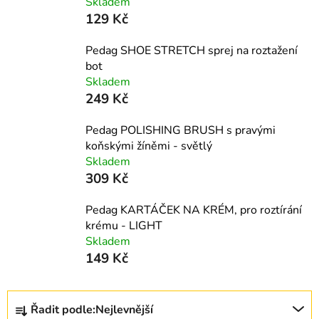
Skladem
129 Kč
Pedag SHOE STRETCH sprej na roztažení
bot
Skladem
249 Kč
Pedag POLISHING BRUSH s pravými
koňskými žíněmi - světlý
Skladem
309 Kč
Pedag KARTÁČEK NA KRÉM, pro roztírání
krému - LIGHT
Skladem
149 Kč
Ř
Řadit podle:
Nejlevnější
a