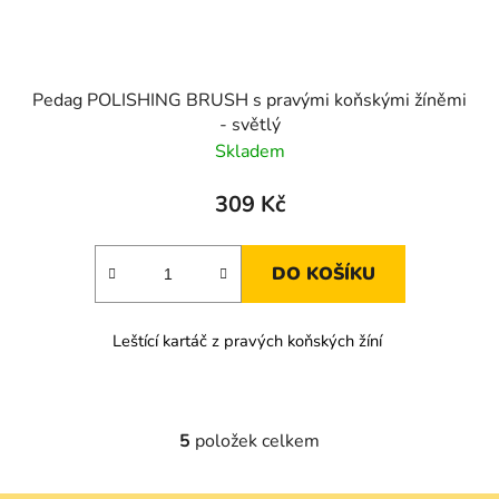
Pedag POLISHING BRUSH s pravými koňskými žíněmi
- světlý
Skladem
309 Kč
DO KOŠÍKU
Leštící kartáč z pravých koňských žíní
5
položek celkem
O
v