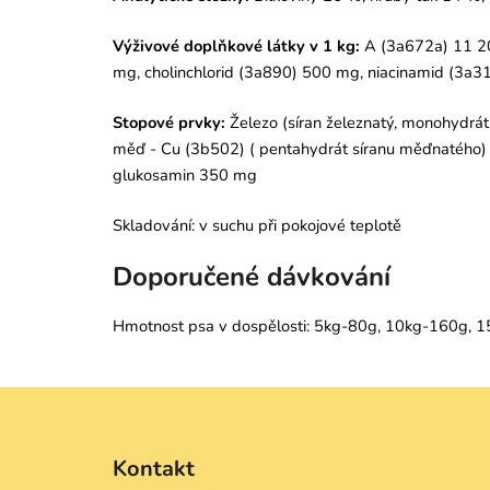
Výživové doplňkové látky v 1 kg:
A (3a672a) 11 200 
mg, cholinchlorid (3a890) 500 mg, niacinamid (3a3
Stopové prvky:
Železo (síran železnatý, monohydrá
měď - Cu (3b502) ( pentahydrát síranu měďnatého) (
glukosamin 350 mg
Skladování: v suchu při pokojové teplotě
Doporučené dávkování
Hmotnost psa v dospělosti:
5kg-80g, 10kg-160g, 1
Z
á
Kontakt
p