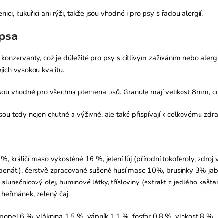
i, kukuřici ani rýži, takže jsou vhodné i pro psy s řadou alergií.
 psa
nzervanty, což je důležité pro psy s citlivým zažíváním nebo alergi
ich vysokou kvalitu.
ou vhodné pro všechna plemena psů. Granule mají velikost 8mm, což 
ou tedy nejen chutné a výživné, ale také přispívají k celkovému zdr
 králičí maso vykostěné 16 %, jelení lůj (přírodní tokoferoly, zdroj
špenát ), čerstvě zpracované sušené husí maso 10%, brusinky 3% jablk
slunečnicový olej, huminové látky, třísloviny (extrakt z jedlého kašta
, heřmánek, zelený čaj.
popel 6 %, vláknina 1,5 %, vápník 1,1 %, fosfor 0,8 %, vlhkost 8 %