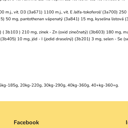
m.j., vit. D3 (3a671) 1100 m.j., vit. E /alfa-tokoferol/ (3a700) 250 m
15) 50 mg, pantothenan vápenatý (3a841) 15 mg, kyselina listová 
t) ( 3b103 ) 210 mg, zinek - Zn (oxid zinečnatý) (3b603) 180 mg,
3b405) 10 mg, jód - I (jodid draselný) (3b201) 3 mg, selen - Se (s
5kg-185g, 20kg-220g, 30kg-
290g, 40kg-360g, 40+kg-360+g.
Facebook