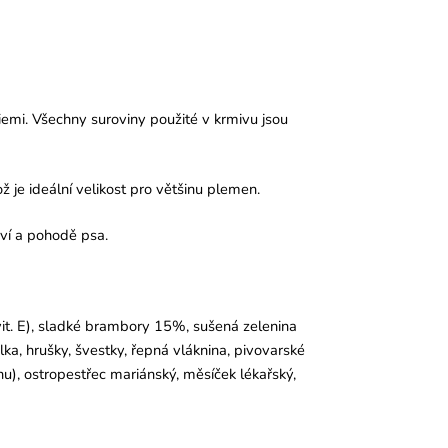
emi. Všechny suroviny použité v krmivu jsou
je ideální velikost pro většinu plemen.
aví a pohodě psa.
 vit. E), sladké brambory 15%, sušená zelenina
a, hrušky, švestky, řepná vláknina, pivovarské
nu), ostropestřec mariánský, měsíček lékařský,