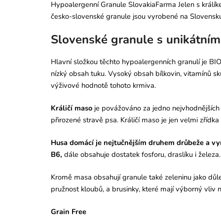
Hypoalergenní Granule SlovakiaFarma Jelen s králíke
česko-slovenské granule jsou vyrobené na Slovensku 
Slovenské granule s unikátním
Hlavní složkou těchto hypoalergenních granulí je BIO
nízký obsah tuku. Vysoký obsah bílkovin, vitamínů sku
výživové hodnotě tohoto krmiva.
Králičí maso
je povážováno za jedno nejvhodnějších po
přirozené stravě psa. Králičí maso je jen velmi zřídka 
Husa domácí je nejtučnějším druhem drůbeže a vyn
B6,
dále obsahuje dostatek fosforu, draslíku i železa.
Kromě masa obsahují granule také zeleninu jako důlež
pružnost kloubů, a brusinky, které mají výborný vliv 
Grain Free