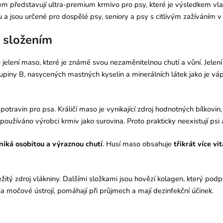
m představují ultra-premium krmivo pro psy, které je výsledkem vlast
a jsou určené pro dospělé psy, seniory a psy s citlivým zažíváním v 
 složením
 jelení maso, které je známé svou nezaměnitelnou chutí a vůní. Jelení
piny B, nasycených mastných kyselin a minerálních látek jako je vápní
travin pro psa. Králičí maso je vynikající zdroj hodnotných bílkovin,
používáno výrobci krmiv jako surovina. Proto prakticky neexistují psi a
iká osobitou a výraznou chutí
. Husí maso obsahuje
třikrát více v
itý zdroj vlákniny. Dalšími složkami jsou hovězí kolagen, který pod
na močové ústrojí, pomáhají při průjmech a mají dezinfekční účinek.