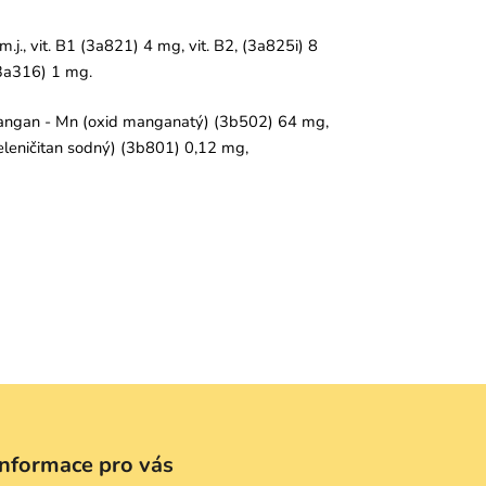
.j., vit. B1 (3a821) 4 mg, vit. B2, (3a825i) 8
(3a316) 1 mg.
 mangan - Mn (oxid manganatý) (3b502) 64 mg,
eleničitan sodný) (3b801) 0,12 mg,
Informace pro vás