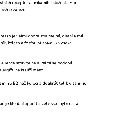
ních receptur a unikátního složení. Tyto
běžné zátěži.
 maso je velmi dobře stravitelné, dietní a má
k, železo a fosfor, přispívají k vysoké
 je lehce stravitelné a velmi se podobá
lergičtí na králičí maso.
itaminu B2
než kuřecí a
dvakrát tolik vitaminu
poruje kloubní aparát a celkovou hybnost a