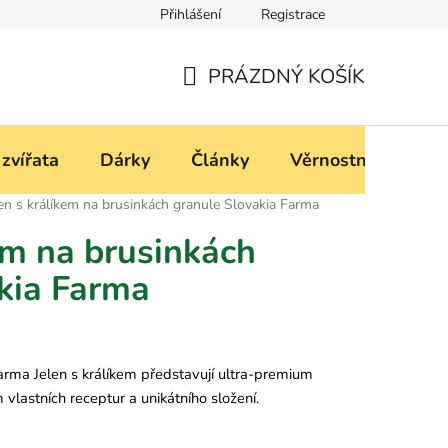
Přihlášení
Registrace
í
Podmínky ochrany osobních údajů
PRÁZDNÝ KOŠÍK
NÁKUPNÍ
KOŠÍK
 zvířata
Dárky
Články
Věrnostní progra
len s králíkem na brusinkách granule Slovakia Farma
em na brusinkách
kia Farma
rma Jelen s králíkem představují ultra-premium
 vlastních receptur a unikátního složení.