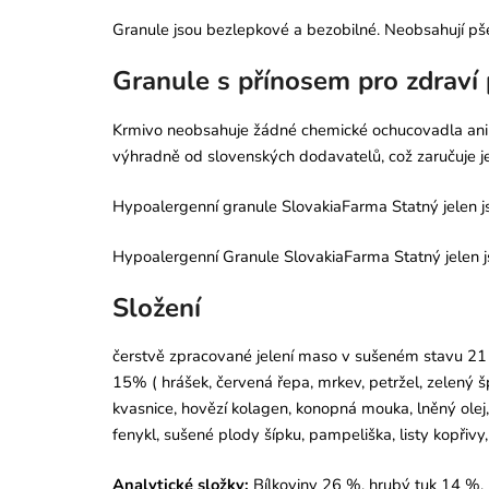
Granule jsou bezlepkové a bezobilné. Neobsahují pšenic
Granule s přínosem pro zdraví
Krmivo neobsahuje žádné chemické ochucovadla ani ko
výhradně od slovenských dodavatelů, což zaručuje jej
Hypoalergenní granule SlovakiaFarma Statný jelen js
Hypoalergenní Granule SlovakiaFarma Statný jelen js
Složení
čerstvě zpracované jelení maso v sušeném stavu 21 %,
15% ( hrášek, červená řepa, mrkev, petržel, zelený 
kvasnice, hovězí kolagen, konopná mouka, lněný olej, 
fenykl, sušené plody šípku, pampeliška, listy kopřivy
Analytické složky:
Bílkoviny 26 %, hrubý tuk 14 %, 