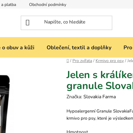
 a platba
Obchodní podmínky
Reklamace nebo vrácení zbož
 o obuv a kůži
Oblečení, textil a doplňky
Pro
Domů
/
Pro zvířata
/
Krmivo pro psy
/
Je
Jelen s králík
granule Slova
Značka:
Slovakia Farma
Hypoalergenní Granule SlovakiaFa
krmivo pro psy, které je výsledkem
Hmotnost