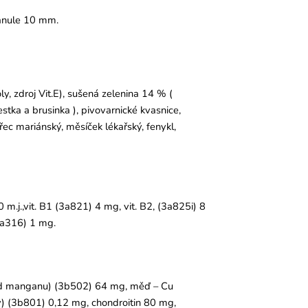
ranule 10 mm.
ly, zdroj Vit.E), sušená zelenina 14 % (
tka a brusinka ), pivovarnické kvasnice,
řec mariánský, měsíček lékařský, fenykl,
 m.j.,vit. B1 (3a821) 4 mg, vit. B2, (3a825i) 8
3a316) 1 mg.
xid manganu) (3b502) 64 mg, měď – Cu
ý) (3b801) 0,12 mg, chondroitin 80 mg,