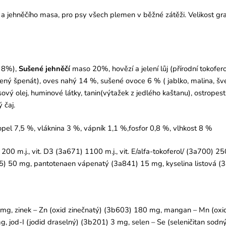
o a jehněčího masa, pro psy všech plemen v běžné zátěži. Velikost g
 8%),
Sušené jehněčí
maso 20%, hovězí a jelení lůj (přírodní tokofero
ený špenát), oves nahý 14 %, sušené ovoce 6 % ( jablko, malina, šves
ový olej, huminové látky, tanin(výtažek z jedlého kaštanu), ostropest
 čaj.
pel 7,5 %, vláknina 3 %, vápník 1,1 %,fosfor 0,8 %, vlhkost 8 %
00 m.j., vit. D3 (3a671) 1100 m.j., vit. E/alfa-tokoferol/ (3a700) 250
5) 50 mg, pantotenaen vápenatý (3a841) 15 mg, kyselina listová (
0 mg, zinek – Zn (oxid zinečnatý) (3b603) 180 mg, mangan – Mn (o
 jod-I (jodid draselný) (3b201) 3 mg, selen – Se (seleničitan sodn