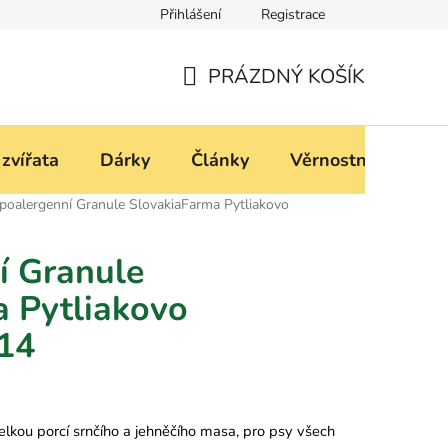
Přihlášení
Registrace
í
Podmínky ochrany osobních údajů
PRÁZDNÝ KOŠÍK
NÁKUPNÍ
KOŠÍK
 zvířata
Dárky
Články
Věrnostní progra
poalergenní Granule SlovakiaFarma Pytliakovo
í Granule
 Pytliakovo
/14
elkou porcí srnčího a jehněčího masa, pro psy všech