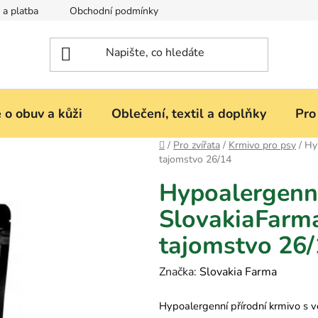
 a platba
Obchodní podmínky
Reklamace nebo vrácení zbož
 o obuv a kůži
Oblečení, textil a doplňky
Pro
Domů
/
Pro zvířata
/
Krmivo pro psy
/
Hy
tajomstvo 26/14
Hypoalergenn
SlovakiaFarma
tajomstvo 26
Značka:
Slovakia Farma
Hypoalergenní přírodní krmivo s v