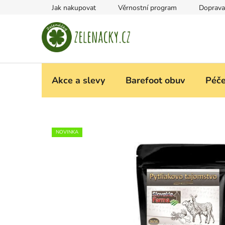
Přejít
Jak nakupovat
Věrnostní program
Doprava
na
obsah
Akce a slevy
Barefoot obuv
Péče
NOVINKA