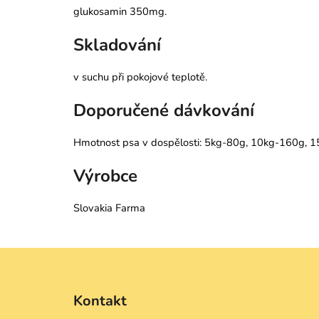
glukosamin 350mg.
Skladování
v suchu při pokojové teplotě.
Doporučené dávkování
Hmotnost psa v dospělosti:
5kg-80g, 10kg-160g, 1
Výrobce
Slovakia Farma
Z
á
Kontakt
p