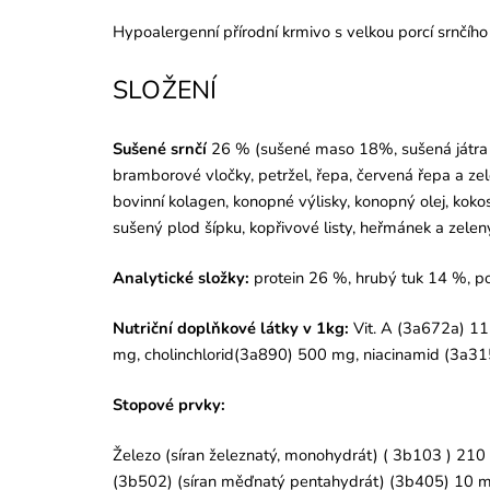
Hypoalergenní přírodní krmivo s velkou porcí srnčíh
SLOŽENÍ
Sušené srnčí
26 % (sušené maso 18%, sušená játra
bramborové vločky, petržel, řepa, červená řepa a zel
bovinní kolagen, konopné výlisky, konopný olej, kokos
sušený plod šípku, kopřivové listy, heřmánek a zelený
Analytické složky:
protein 26 %, hrubý tuk 14 %, po
Nutriční doplňkové látky v 1kg:
Vit. A (3a672a) 11 2
mg, cholinchlorid(3a890) 500 mg, niacinamid (3a31
Stopové prvky:
Železo (síran železnatý, monohydrát) ( 3b103 ) 21
(3b502) (síran měďnatý pentahydrát) (3b405) 10 mg,