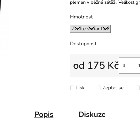
plemen v běžné zátěži.
Velikost 
Hmotnost
Dostupnost
od
175 Kč
Měrná cena:
Tisk
Zeptat se
Popis
Diskuze