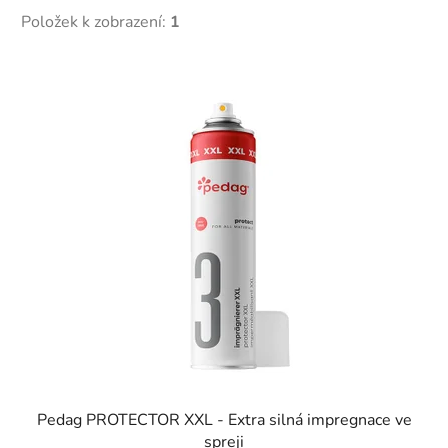
Položek k zobrazení:
1
V
ý
p
i
s
p
r
o
d
u
k
t
ů
Pedag PROTECTOR XXL - Extra silná impregnace ve
spreji