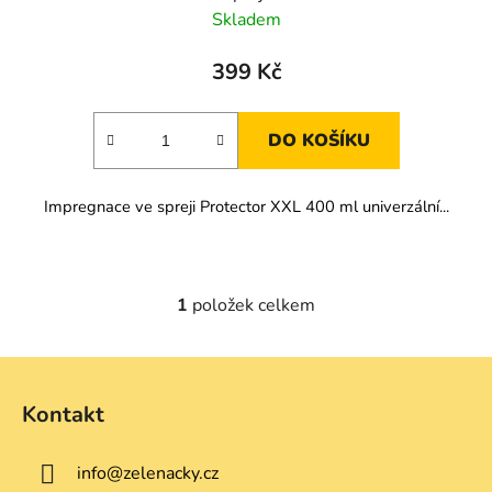
Skladem
399 Kč
DO KOŠÍKU
Impregnace ve spreji Protector XXL 400 ml univerzální...
1
položek celkem
O
v
l
Z
á
á
d
Kontakt
p
a
a
c
info
@
zelenacky.cz
t
í