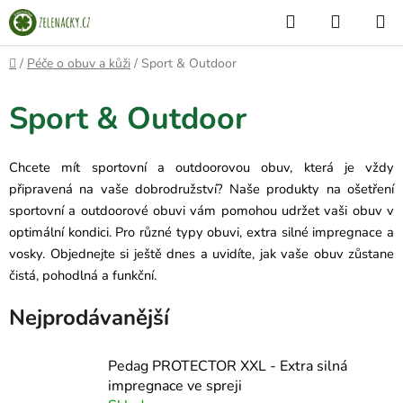
Přejít
Hledat
NÁKUP
na
KOŠÍK
obsah
Domů
/
Péče o obuv a kůži
/
Sport & Outdoor
Sport & Outdoor
Chcete mít sportovní a outdoorovou obuv, která je vždy
připravená na vaše dobrodružství? Naše produkty na ošetření
sportovní a outdoorové obuvi vám pomohou udržet vaši obuv v
optimální kondici. Pro různé typy obuvi, extra silné impregnace a
vosky. Objednejte si ještě dnes a uvidíte, jak vaše obuv zůstane
čistá, pohodlná a funkční.
Nejprodávanější
Pedag PROTECTOR XXL - Extra silná
impregnace ve spreji