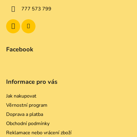
p
í
777 573 799
r
v
k
y
v
ý
Facebook
p
i
s
u
Informace pro vás
Jak nakupovat
Věrnostní program
Doprava a platba
Obchodní podmínky
Reklamace nebo vrácení zboží