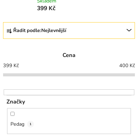
Skladem
399 Kč
Ř
Řadit podle:
Nejlevnější
a
z
e
Cena
n
í
399
Kč
400
Kč
p
r
o
d
Značky
u
k
t
Pedag
1
ů