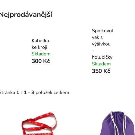
Nejprodávanější
Sportovní
vak s
Kabelka
výšivkou
ke kroji
-
Skladem
holubičky
300 Kč
Skladem
350 Kč
Stránka
1
z
1
-
8
položek celkem
V
ý
p