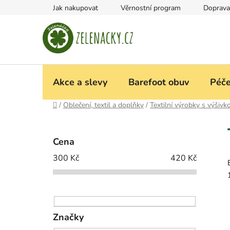
Přejít
Jak nakupovat
Věrnostní program
Doprava
na
obsah
Akce a slevy
Barefoot obuv
Péče
Domů
/
Oblečení, textil a doplňky
/
Textilní výrobky s výšivk
P
o
Cena
s
300
Kč
420
Kč
t
r
a
n
n
Značky
í