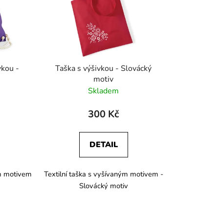
p
r
o
d
u
k
vkou -
Taška s výšivkou - Slovácký
t
motiv
ů
Skladem
300 Kč
DETAIL
ým motivem
Textilní taška s vyšívaným motivem -
Slovácký motiv