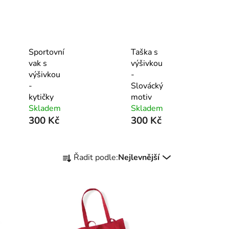
Sportovní
Taška s
vak s
výšivkou
výšivkou
-
-
Slovácký
kytičky
motiv
Skladem
Skladem
300 Kč
300 Kč
Ř
Řadit podle:
Nejlevnější
a
z
e
n
í