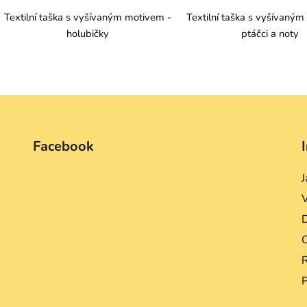
Textilní taška s vyšívaným motivem -
Textilní taška s vyšívaný
holubičky
ptáčci a noty
O
v
l
á
d
Facebook
a
c
J
í
p
r
D
v
k
y
R
v
ý
p