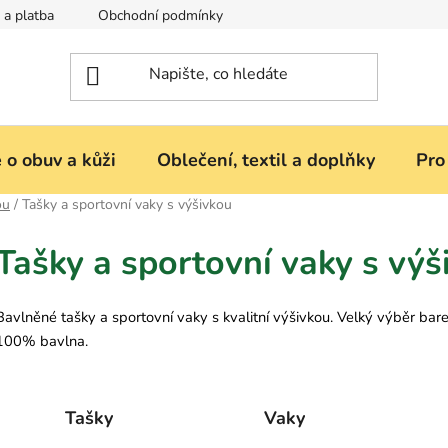
 a platba
Obchodní podmínky
Reklamace nebo vrácení zbož
 o obuv a kůži
Oblečení, textil a doplňky
Pro
ou
/
Tašky a sportovní vaky s výšivkou
Tašky a sportovní vaky s výš
Bavlněné tašky a sportovní vaky s kvalitní výšivkou. Velký výběr bar
100% bavlna.
Tašky
Vaky