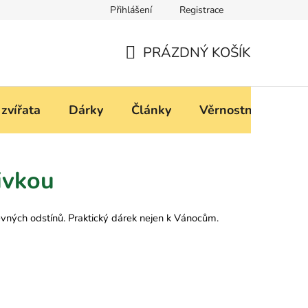
Přihlášení
Registrace
í
Podmínky ochrany osobních údajů
PRÁZDNÝ KOŠÍK
NÁKUPNÍ
KOŠÍK
 zvířata
Dárky
Články
Věrnostní progra
ivkou
evných odstínů. Praktický dárek nejen k Vánocům.