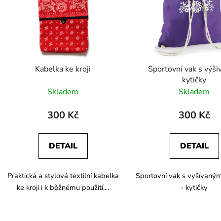
s
p
r
o
d
Kabelka ke kroji
Sportovní vak s výši
u
kytičky
k
Skladem
Skladem
t
ů
300 Kč
300 Kč
DETAIL
DETAIL
Praktická a stylová textilní kabelka
Sportovní vak s vyšívan
ke kroji i k běžnému použití....
- kytičky