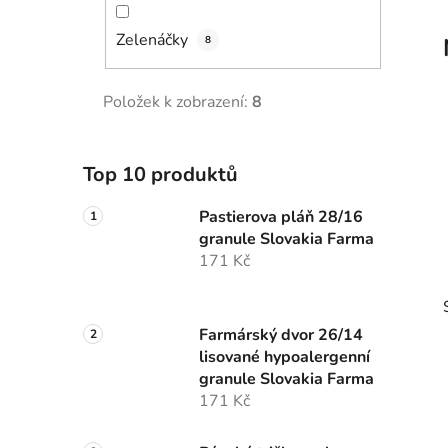
p
Zelenáčky
a
8
n
e
Položek k zobrazení:
8
l
Top 10 produktů
Pastierova pláň 28/16
granule Slovakia Farma
171 Kč
Farmárský dvor 26/14
lisované hypoalergenní
granule Slovakia Farma
171 Kč
i