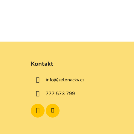
Z
á
Kontakt
p
a
info
@
zelenacky.cz
t
í
777 573 799