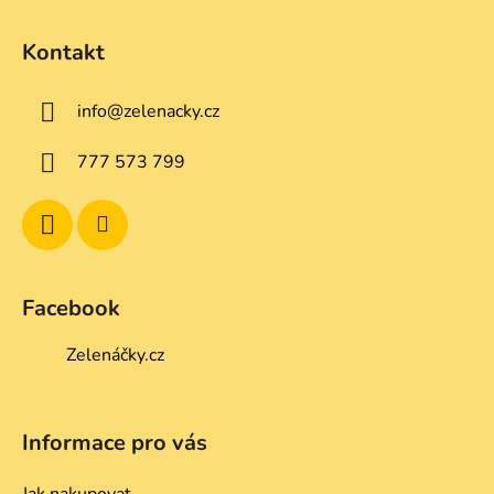
Z
á
Kontakt
p
a
info
@
zelenacky.cz
t
í
777 573 799
Facebook
Zelenáčky.cz
Informace pro vás