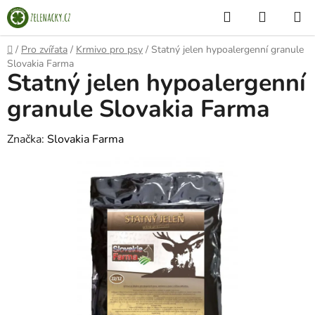
Přejít
Hledat
NÁKUP
na
KOŠÍK
obsah
Domů
/
Pro zvířata
/
Krmivo pro psy
/
Statný jelen hypoalergenní granule
Slovakia Farma
Statný jelen hypoalergenní
granule Slovakia Farma
Značka:
Slovakia Farma