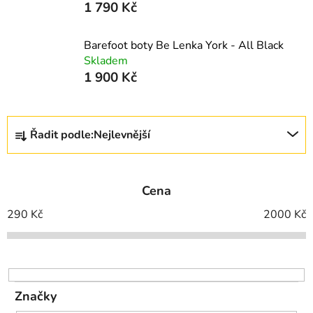
1 790 Kč
Barefoot boty Be Lenka York - All Black
Skladem
1 900 Kč
Ř
Řadit podle:
Nejlevnější
a
z
e
Cena
n
í
290
Kč
2000
Kč
p
r
o
d
Značky
u