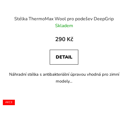
t
ů
Stélka ThermoMax Wool pro podešev DeepGrip
Skladem
290 Kč
DETAIL
Náhradní stélka s antibakteriální úpravou vhodná pro zimní
modely...
AKCE