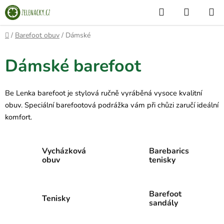
Přejít
Hledat
NÁKUP
na
KOŠÍK
obsah
Domů
/
Barefoot obuv
/
Dámské
Dámské barefoot
Be Lenka barefoot je stylová ručně vyráběná vysoce kvalitní
obuv. Speciální barefootová podrážka vám při chůzi zaručí ideální
komfort.
Vycházková
Barebarics
obuv
tenisky
Barefoot
Tenisky
sandály