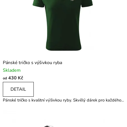
V
a
š
e
h
o
Pánské tričko s výšivkou ryba
k
Skladem
430 Kč
od
r
DETAIL
o
k
Pánské tričko s kvalitní výšivkou ryby. Skvělý dárek pro každého...
u
!