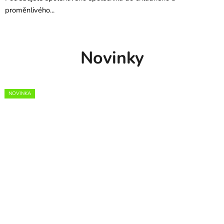
proměnlivého...
Novinky
NOVINKA
NOVINKA
NOVINKA