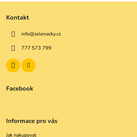
Z
á
Kontakt
p
a
info
@
zelenacky.cz
t
í
777 573 799
Facebook
Informace pro vás
Jak nakupovat