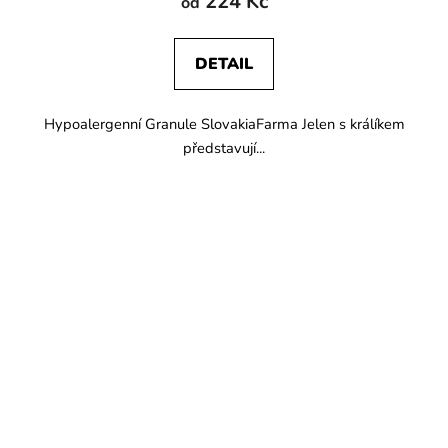
224 Kč
od
DETAIL
Hypoalergenní Granule SlovakiaFarma Jelen s králíkem
představují...