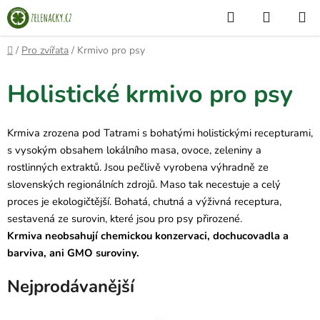
Přejít
Hledat
NÁKUP
na
KOŠÍK
obsah
Domů
/
Pro zvířata
/
Krmivo pro psy
Holistické krmivo pro psy
Krmiva zrozena pod Tatrami s bohatými holistickými recepturami,
s vysokým obsahem lokálního masa, ovoce, zeleniny a
rostlinných extraktů. Jsou pečlivě vyrobena výhradně ze
slovenských regionálních zdrojů. Maso tak necestuje a celý
proces je ekologičtější. Bohatá, chutná a výživná receptura,
sestavená ze surovin, které jsou pro psy přirozené.
Krmiva neobsahují chemickou konzervaci, dochucovadla a
barviva, ani GMO suroviny.
Nejprodávanější