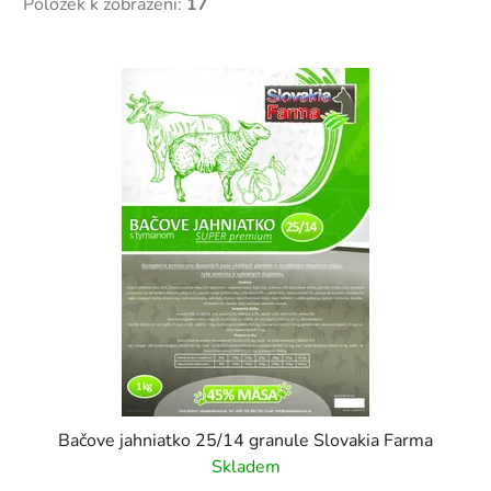
Položek k zobrazení:
17
V
ý
p
i
s
p
r
o
d
u
k
t
ů
Bačove jahniatko 25/14 granule Slovakia Farma
Skladem