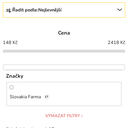
Ř
Řadit podle:
Nejlevnější
a
z
e
Cena
n
í
148
Kč
2418
Kč
p
r
o
d
Značky
u
k
t
Slovakia Farma
17
ů
VYMAZAT FILTRY