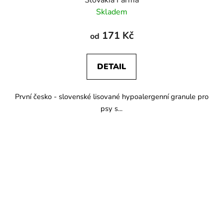
Skladem
171 Kč
od
DETAIL
První česko - slovenské lisované hypoalergenní granule pro
psy s...