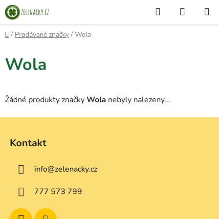
Přejít
Hledat
NÁKUP
na
KOŠÍK
obsah
Domů
/
Prodávané značky
/
Wola
Wola
Žádné produkty značky
Wola
nebyly nalezeny...
Z
á
Kontakt
p
a
info
@
zelenacky.cz
t
í
777 573 799