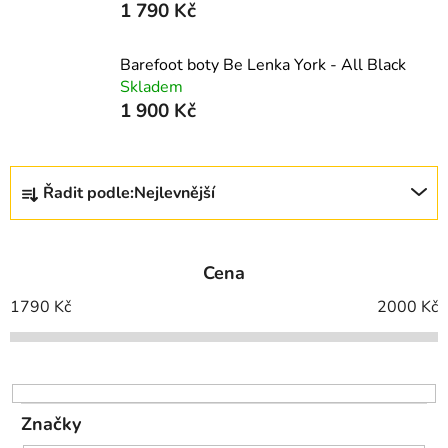
1 790 Kč
Barefoot boty Be Lenka York - All Black
Skladem
1 900 Kč
Ř
Řadit podle:
Nejlevnější
a
z
e
Cena
n
í
1790
Kč
2000
Kč
p
r
o
d
Značky
u