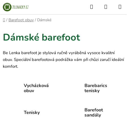
Přejít
Hledat
NÁKUP
na
KOŠÍK
obsah
Domů
/
Barefoot obuv
/
Dámské
Dámské barefoot
Be Lenka barefoot je stylová ručně vyráběná vysoce kvalitní
obuv. Speciální barefootová podrážka vám při chůzi zaručí ideální
komfort.
Vycházková
Barebarics
obuv
tenisky
Barefoot
Tenisky
sandály