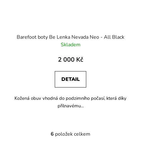
Barefoot boty Be Lenka Nevada Neo - All Black
Skladem
2 000 Kč
DETAIL
Kožená obuv vhodná do podzimního počasí, která díky
přilnavému...
6
položek celkem
O