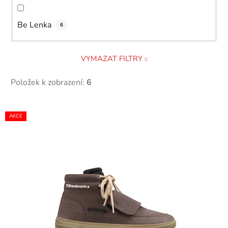
k
t
Be Lenka
6
ů
VYMAZAT FILTRY
Položek k zobrazení:
6
V
AKCE
ý
p
i
s
p
r
o
d