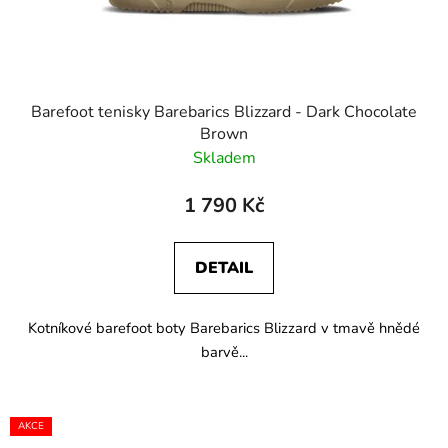
u
k
t
ů
Barefoot tenisky Barebarics Blizzard - Dark Chocolate
Brown
Skladem
1 790 Kč
DETAIL
Kotníkové barefoot boty Barebarics Blizzard v tmavě hnědé
barvě...
AKCE