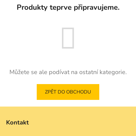
Produkty teprve připravujeme.
Můžete se ale podívat na ostatní kategorie.
ZPĚT DO OBCHODU
Z
á
Kontakt
p
a