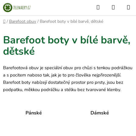
Přejít
Hledat
NÁKUP
na
KOŠÍK
obsah
Domů
/
Barefoot obuv
/
Barefoot boty v bílé barvě, dětské
Barefoot boty v bílé barvě,
dětské
Barefootová obuv je speciální obuv pro chůzi s tenkou podrážkou
a s pocitem naboso tak, jak je to pro člověka nejpřirozenější.
Barefoot boty nabízejí dostatečný prostor pro prsty, jsou bez
podpatku, měkkou podrážku a stélku bez tvarované klenby.
Pánské
Dámské