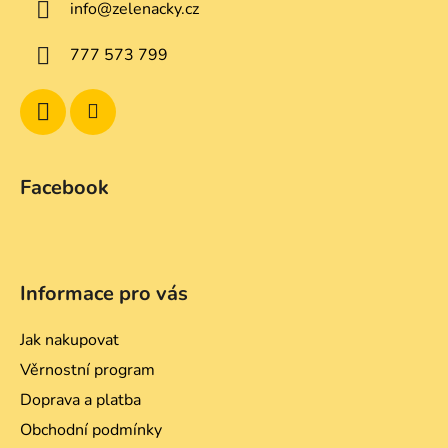
info
@
zelenacky.cz
t
í
777 573 799
Facebook
Informace pro vás
Jak nakupovat
Věrnostní program
Doprava a platba
Obchodní podmínky