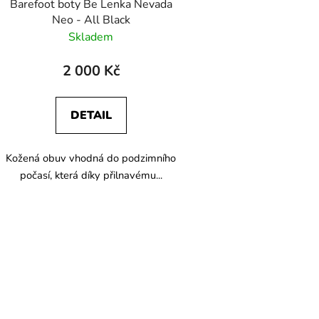
Barefoot boty Be Lenka Nevada
u
Neo - All Black
k
Skladem
t
ů
2 000 Kč
DETAIL
Kožená obuv vhodná do podzimního
počasí, která díky přilnavému...
O
v
l
á
d
a
c