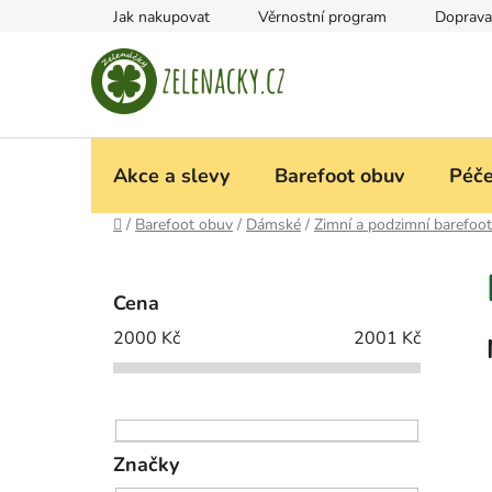
Přejít
Jak nakupovat
Věrnostní program
Doprava
na
obsah
Akce a slevy
Barefoot obuv
Péče
Domů
/
Barefoot obuv
/
Dámské
/
Zimní a podzimní barefoot
P
o
Cena
s
2000
Kč
2001
Kč
t
r
a
n
n
Značky
í