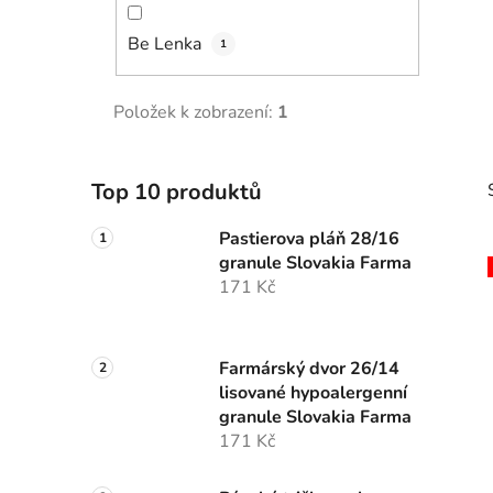
p
Be Lenka
a
1
n
e
Položek k zobrazení:
1
l
Top 10 produktů
Pastierova pláň 28/16
granule Slovakia Farma
171 Kč
i
Farmárský dvor 26/14
lisované hypoalergenní
granule Slovakia Farma
171 Kč