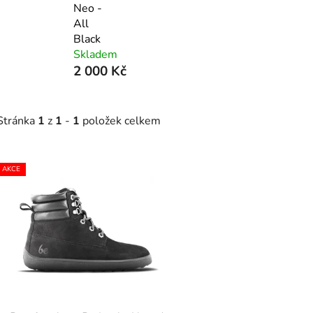
Neo -
All
Black
Skladem
2 000 Kč
Stránka
1
z
1
-
1
položek celkem
V
AKCE
ý
p
s
p
r
o
d