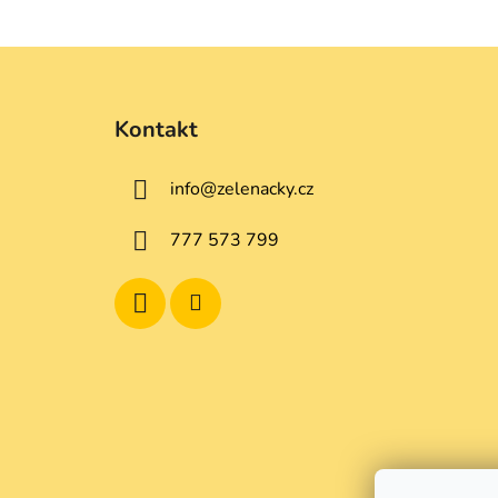
Z
á
Kontakt
p
a
info
@
zelenacky.cz
t
í
777 573 799