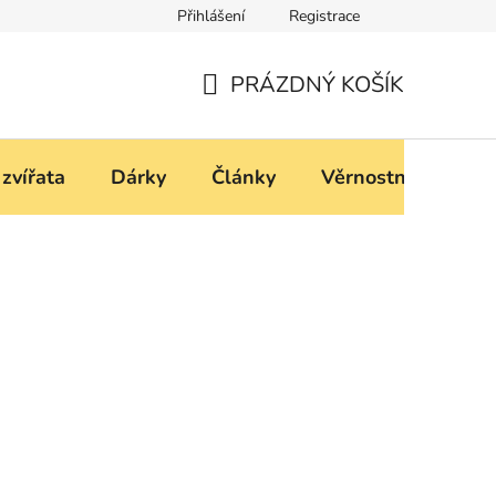
Přihlášení
Registrace
í
Podmínky ochrany osobních údajů
PRÁZDNÝ KOŠÍK
NÁKUPNÍ
KOŠÍK
 zvířata
Dárky
Články
Věrnostní progra