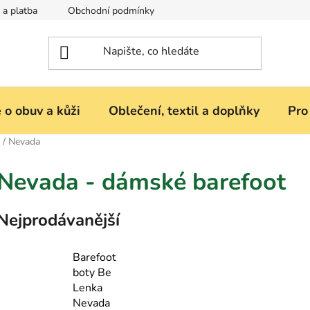
 a platba
Obchodní podmínky
Reklamace nebo vrácení zbož
 o obuv a kůži
Oblečení, textil a doplňky
Pro
/
Nevada
Nevada - dámské barefoot
Nejprodávanější
Barefoot
boty Be
Lenka
Nevada