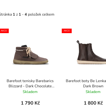
Stránka
1
z
1
-
4
položek celkem
V
AKCE
AKCE
ý
p
s
p
r
o
d
Barefoot tenisky Barebarics
Barefoot boty Be Lenka
u
Blizzard - Dark Chocolate
Dark Brown
k
Brown
Skladem
Skladem
t
ů
1 790 Kč
1 800 Kč