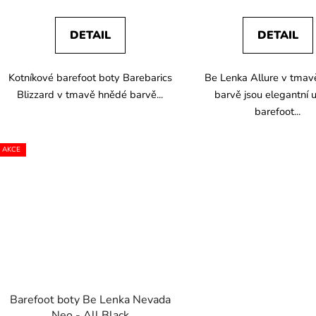
DETAIL
DETAIL
Kotníkové barefoot boty Barebarics
Be Lenka Allure v tmav
Blizzard v tmavě hnědé barvě...
barvě jsou elegantní 
barefoot...
AKCE
Barefoot boty Be Lenka Nevada
Neo - All Black