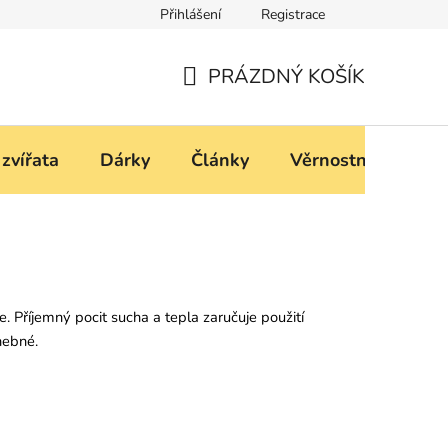
Přihlášení
Registrace
í
Podmínky ochrany osobních údajů
PRÁZDNÝ KOŠÍK
NÁKUPNÍ
KOŠÍK
 zvířata
Dárky
Články
Věrnostní progra
. Příjemný pocit sucha a tepla zaručuje použití
ohebné.