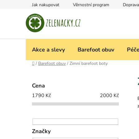
Přejít
Jak nakupovat
Věrnostní program
Doprava
na
obsah
Akce a slevy
Barefoot obuv
Péče
Domů
/
Barefoot obuv
/
Zimní barefoot boty
P
o
Cena
s
1790
Kč
2000
Kč
t
r
a
n
n
Značky
í