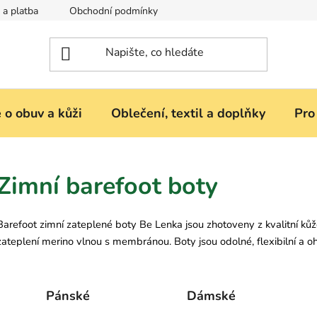
 a platba
Obchodní podmínky
Reklamace nebo vrácení zbož
 o obuv a kůži
Oblečení, textil a doplňky
Pro
Zimní barefoot boty
Barefoot zimní zateplené boty Be Lenka jsou zhotoveny z kvalitní kůže
zateplení merino vlnou s membránou. Boty jsou odolné, flexibilní a 
Pánské
Dámské