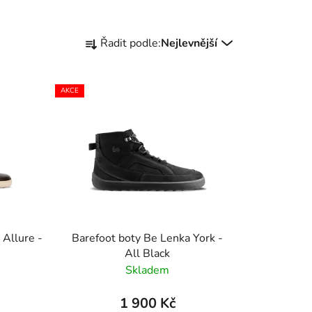
Ř
Řadit podle:
Nejlevnější
a
z
e
AKCE
n
í
p
r
o
d
u
k
 Allure -
Barefoot boty Be Lenka York -
t
All Black
ů
Skladem
1 900 Kč