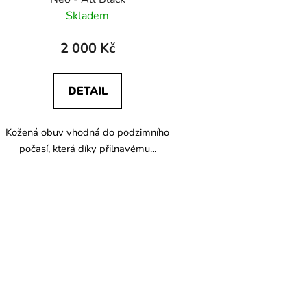
Skladem
2 000 Kč
DETAIL
Kožená obuv vhodná do podzimního
počasí, která díky přilnavému...
O
v
l
á
d
a
c
í