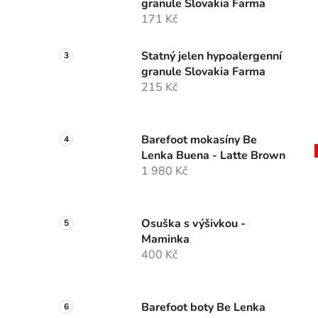
granule Slovakia Farma
171 Kč
Statný jelen hypoalergenní
granule Slovakia Farma
215 Kč
Barefoot mokasíny Be
Lenka Buena - Latte Brown
1 980 Kč
Osuška s výšivkou -
Maminka
400 Kč
Barefoot boty Be Lenka