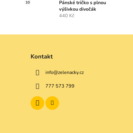
Pánské tričko s plnou
výšivkou divočák
440 Kč
Z
á
Kontakt
p
a
info
@
zelenacky.cz
t
í
777 573 799