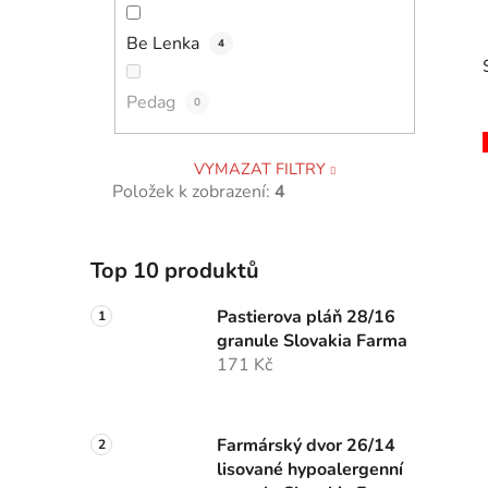
p
Be Lenka
a
4
n
Pedag
e
0
l
VYMAZAT FILTRY
Položek k zobrazení:
4
i
Top 10 produktů
Pastierova pláň 28/16
granule Slovakia Farma
171 Kč
Farmárský dvor 26/14
lisované hypoalergenní