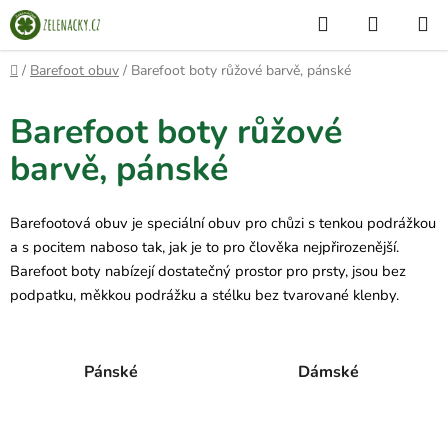
Přejít
Hledat
NÁKUP
na
KOŠÍK
obsah
Domů
/
Barefoot obuv
/
Barefoot boty růžové barvě, pánské
Barefoot boty růžové
barvě, pánské
Barefootová obuv je speciální obuv pro chůzi s tenkou podrážkou
a s pocitem naboso tak, jak je to pro člověka nejpřirozenější.
Barefoot boty nabízejí dostatečný prostor pro prsty, jsou bez
podpatku, měkkou podrážku a stélku bez tvarované klenby.
Pánské
Dámské