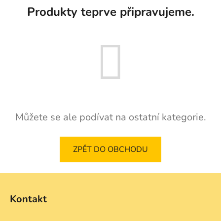
Produkty teprve připravujeme.
Můžete se ale podívat na ostatní kategorie.
ZPĚT DO OBCHODU
Z
á
Kontakt
p
a