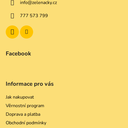
info
@
zelenacky.cz
t
í
777 573 799
Facebook
Informace pro vás
Jak nakupovat
Věrnostní program
Doprava a platba
Obchodní podmínky