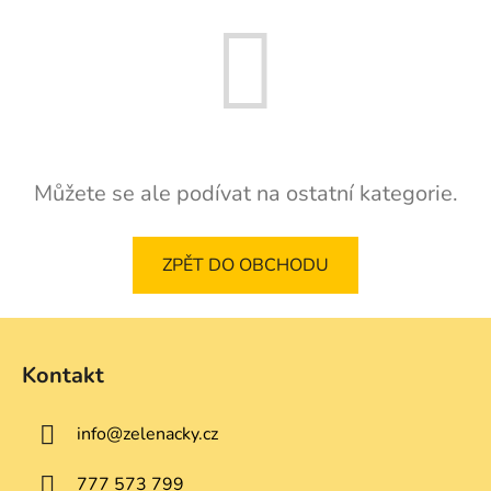
Můžete se ale podívat na ostatní kategorie.
ZPĚT DO OBCHODU
Z
á
Kontakt
p
a
info
@
zelenacky.cz
t
í
777 573 799