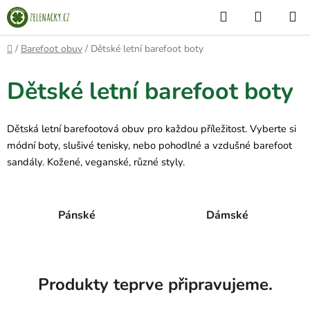
Přejít
Hledat
NÁKUP
na
KOŠÍK
obsah
Domů
/
Barefoot obuv
/
Dětské letní barefoot boty
Dětské letní barefoot boty
Dětská letní barefootová obuv pro každou příležitost. Vyberte si
módní boty, slušivé tenisky, nebo pohodlné a vzdušné barefoot
sandály. Kožené, veganské, různé styly.
Pánské
Dámské
Produkty teprve připravujeme.