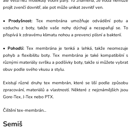
ale větší než molekuly vodní páry. To znamená, že voda nemůže
projít zvenčí dovnitř, ale pot může unikat zevnitř ven.
•
Prodyšnost:
Tex membrána umožňuje odvádění potu a
vzduchu z boty, takže vaše nohy dýchají a nezapařují se. To
přispívá k zdravému klimatu nohou a prevenci plísní a bakterií.
•
Pohodlí:
Tex membrána je tenká a lehká, takže neomezuje
pohyb a flexibilitu boty. Tex membrána je také kompatibilní s
různými materiály svršku a podšívky boty, takže si můžete vybrat
obuv podle svého vkusu a stylu.
Existují různé druhy tex membrán, které se liší podle způsobu
zpracování, materiálů a vlastností. Některé z nejznámějších jsou
Gore-Tex, J-Tex nebo PTX.
Čištění tex-membrán...
Semiš