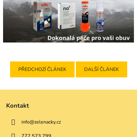
PŘEDCHOZÍ ČLÁNEK
DALŠÍ ČLÁNEK
Z
á
Kontakt
p
a
info
@
zelenacky.cz
t
í
777 573 799