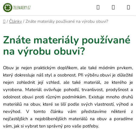
Přejít
Hledat
NÁKUP
na
KOŠÍK
obsah
Domů
/
Články
/
Znáte materiály používané na výrobu obuvi?
Znáte materiály používané
na výrobu obuvi?
Obuv je nejen praktickým doplňkem, ale také módním prvkem,
který dokresluje náš styl a osobnost. Při výběru obuvi je důležité
nejen zohlednit její vzhled, ale také materiál, ze kterého je
vyrobena. Materiál ovlivňuje pohodlí, trvanlivost, prodyšnost a
odolnost obuvi proti různým podmínkám. Existuje mnoho druhů
materiálů na obuv, které se liší podle svých vlastností, výhod a
nevýhod. V tomto článku vám představíme některé z
nejčastějších a nejoblíbenějších materiálů na obuv a poradíme
vám, jak si vybrat ten správný pro vaše potřeby.