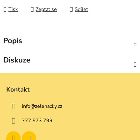
Tisk
Zeptat se
Sdílet
Popis
Diskuze
Z
á
Kontakt
p
a
info
@
zelenacky.cz
t
í
777 573 799