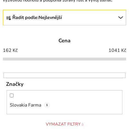
Ř
Řadit podle:
Nejlevnější
a
z
e
Cena
n
í
162
Kč
1041
Kč
p
r
o
d
Značky
u
k
t
Slovakia Farma
1
ů
VYMAZAT FILTRY