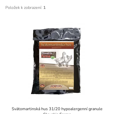
Položek k zobrazení:
1
V
ý
p
i
s
p
r
o
d
u
k
t
ů
Svätomartinská hus 31/20 hypoalergenní granule