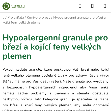
Přejít
Hledat
NÁKUP
na
KOŠÍK
obsah
Domů
/
Pro zvířata
/
Krmivo pro psy
/
Hypoalergenní granule pro březí a
kojící feny velkých plemen
Hypoalergenní granule pro
březí a kojící feny velkých
plemen
Pokud hledáte granule, které poskytnou Vaší březí nebo kojící
feně velkého plemene potřebné živiny pro zdravý růst a vývoj
štěňat, máme pro Vás ideální řešení. Naše granule jsou vyrobeny
z bezpečných hypoalergenních ingrediencí, aby Vaše fenka
neměla žádné problémy s trávením a štěňata dostávala
nezbytnou výživu. Tato kategorie granul je speciálně navržena
pro březí a kojící feny velkých plemen, aby měla optimální
výživovou hodnotu a podpořila zdravý růst a vývoj štěňat.