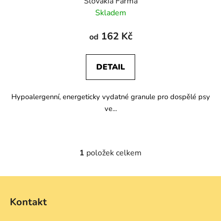
Slovakia Farma
Skladem
162 Kč
od
DETAIL
Hypoalergenní, energeticky vydatné granule pro dospělé psy
ve...
1
položek celkem
O
v
l
Z
á
á
d
Kontakt
p
a
a