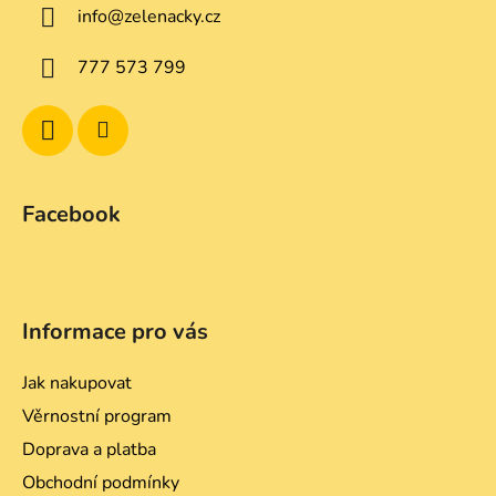
c
info
@
zelenacky.cz
t
í
p
í
777 573 799
r
v
k
y
v
ý
Facebook
p
i
s
u
Informace pro vás
Jak nakupovat
Věrnostní program
Doprava a platba
Obchodní podmínky