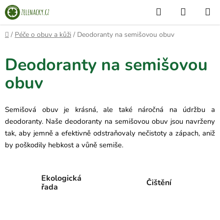
Přejít
Hledat
NÁKUP
na
KOŠÍK
obsah
Domů
/
Péče o obuv a kůži
/
Deodoranty na semišovou obuv
Deodoranty na semišovou
obuv
Semišová obuv je krásná, ale také náročná na údržbu a
deodoranty. Naše deodoranty na semišovou obuv jsou navrženy
tak, aby jemně a efektivně odstraňovaly nečistoty a zápach, aniž
by poškodily hebkost a vůně semiše.
Ekologická
Čištění
řada