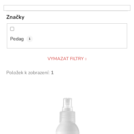
o
d
Značky
u
k
t
Pedag
1
ů
VYMAZAT FILTRY
Položek k zobrazení:
1
V
ý
p
i
s
p