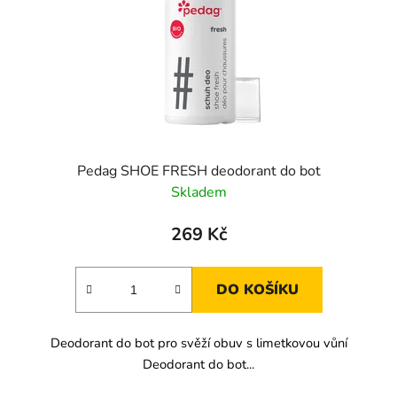
r
o
d
u
k
t
ů
Pedag SHOE FRESH deodorant do bot
Skladem
269 Kč
DO KOŠÍKU
Deodorant do bot pro svěží obuv s limetkovou vůní
Deodorant do bot...