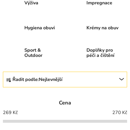
Výživa
Impregnace
Hygiena obuvi
Krémy na obuv
Sport &
Doplňky pro
Outdoor
péči a čištění
Ř
Řadit podle:
Nejlevnější
a
z
e
Cena
n
í
269
Kč
270
Kč
p
r