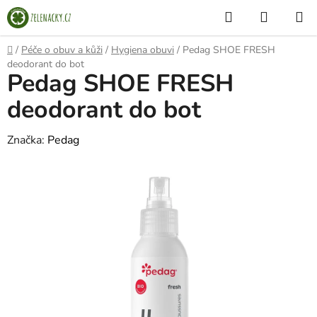
Přejít
Hledat
NÁKUP
na
KOŠÍK
obsah
Domů
/
Péče o obuv a kůži
/
Hygiena obuvi
/
Pedag SHOE FRESH
deodorant do bot
Pedag SHOE FRESH
deodorant do bot
Značka:
Pedag