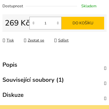
Dostupnost
Skladem
269 Kč
DO KOŠÍKU
Měrná cena:
Tisk
Zeptat se
Sdílet
Popis
Související soubory (1)
Diskuze
Z