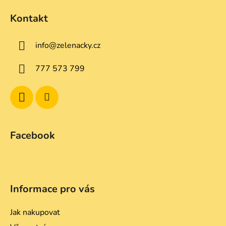
á
Kontakt
p
a
info
@
zelenacky.cz
t
í
777 573 799
Facebook
Informace pro vás
Jak nakupovat