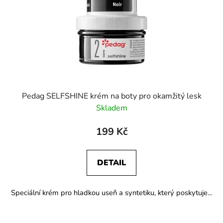
r
o
d
u
k
t
ů
Pedag SELFSHINE krém na boty pro okamžitý lesk
Skladem
199 Kč
DETAIL
Speciální krém pro hladkou useň a syntetiku, který poskytuje...