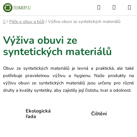
Přejít
Hledat
NÁKUP
na
KOŠÍK
obsah
Domů
/
Péče o obuv a kůži
/
Výživa obuvi ze syntetických materiálů
Výživa obuvi ze
syntetických materiálů
Obuv ze syntetických materiálů je levná a praktická, ale také
potřebuje pravidelnou výživu a hygienu. Naše produkty na
výživu obuvi ze syntetických materiálů jsou určeny pro různé
druhy a kvality syntetiky, aby zajistily její čistotu, tvar a odolnost.
Ekologická
Čištění
řada