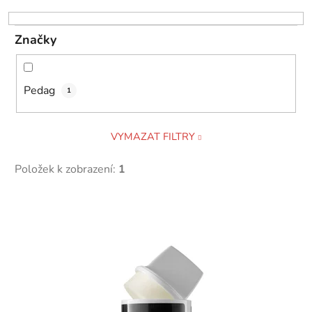
o
d
Značky
u
k
t
Pedag
1
ů
VYMAZAT FILTRY
Položek k zobrazení:
1
V
ý
p
i
s
p