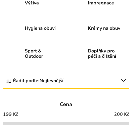
Výživa
Impregnace
Hygiena obuvi
Krémy na obuv
Sport &
Doplňky pro
Outdoor
péči a čištění
Ř
Řadit podle:
Nejlevnější
a
z
e
Cena
n
í
199
Kč
200
Kč
p
r