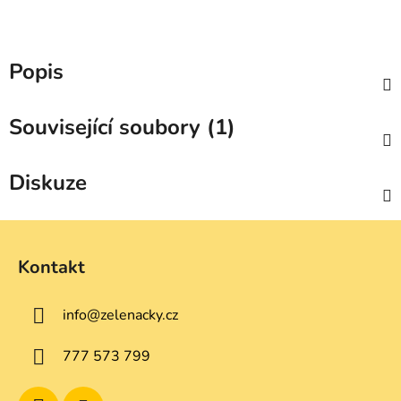
Popis
Související soubory (1)
Diskuze
Z
á
Kontakt
p
a
info
@
zelenacky.cz
t
í
777 573 799