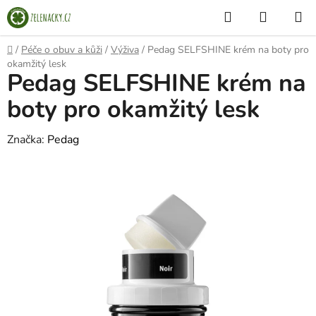
Přejít
Hledat
NÁKUP
na
KOŠÍK
obsah
Domů
/
Péče o obuv a kůži
/
Výživa
/
Pedag SELFSHINE krém na boty pro
okamžitý lesk
Pedag SELFSHINE krém na
boty pro okamžitý lesk
Značka:
Pedag