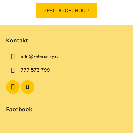
ZPĚT DO OBCHODU
Z
á
Kontakt
p
a
info
@
zelenacky.cz
t
í
777 573 799
Facebook