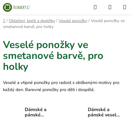
Přejít
Hledat
NÁKUP
na
KOŠÍK
obsah
Domů
/
Oblečení, textil a doplňky
/
Veselé ponožky
/
Veselé ponožky ve
smetanové barvě, pro holky
Veselé ponožky ve
smetanové barvě, pro
holky
Veselé a vtipné ponožky pro radost s oblíbenými motivy pro
každý den. Barevné ponožky pro děti i dospělé.
Dámské a
Dámské a
pánské
pánské veselé
kotníkové
ponožky
veselé
ponožky