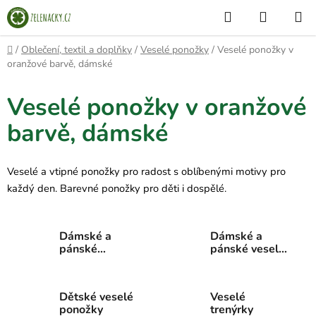
Přejít
Hledat
NÁKUP
na
KOŠÍK
obsah
Domů
/
Oblečení, textil a doplňky
/
Veselé ponožky
/
Veselé ponožky v
oranžové barvě, dámské
Veselé ponožky v oranžové
barvě, dámské
Veselé a vtipné ponožky pro radost s oblíbenými motivy pro
každý den. Barevné ponožky pro děti i dospělé.
Dámské a
Dámské a
pánské
pánské veselé
kotníkové
ponožky
veselé
ponožky
Dětské veselé
Veselé
ponožky
trenýrky