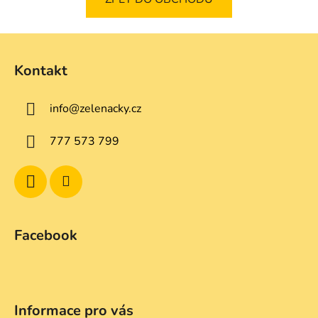
Z
á
Kontakt
p
a
info
@
zelenacky.cz
t
í
777 573 799
Facebook
Informace pro vás