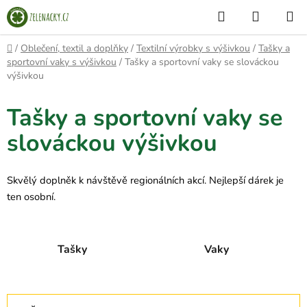
Přejít
Hledat
NÁKUP
na
KOŠÍK
obsah
Domů
/
Oblečení, textil a doplňky
/
Textilní výrobky s výšivkou
/
Tašky a
sportovní vaky s výšivkou
/
Tašky a sportovní vaky se slováckou
výšivkou
Tašky a sportovní vaky se
slováckou výšivkou
Skvělý doplněk k návštěvě regionálních akcí. Nejlepší dárek je
ten osobní.
Tašky
Vaky
Ř