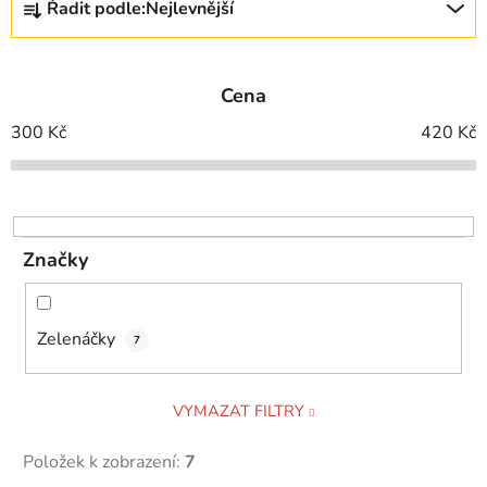
Řadit podle:
Nejlevnější
a
z
e
Cena
n
í
300
Kč
420
Kč
p
r
o
d
Značky
u
k
t
Zelenáčky
7
ů
VYMAZAT FILTRY
Položek k zobrazení:
7