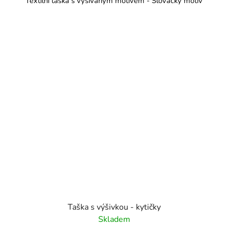
Textilní taška s vyšívaným motivem - Slovácký motiv
Taška s výšivkou - kytičky
Skladem