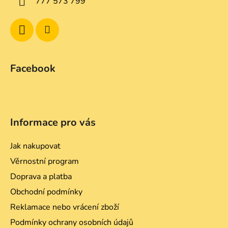
777 573 799
r
v
k
y
v
ý
Facebook
p
i
s
u
Informace pro vás
Jak nakupovat
Věrnostní program
Doprava a platba
Obchodní podmínky
Reklamace nebo vrácení zboží
Podmínky ochrany osobních údajů