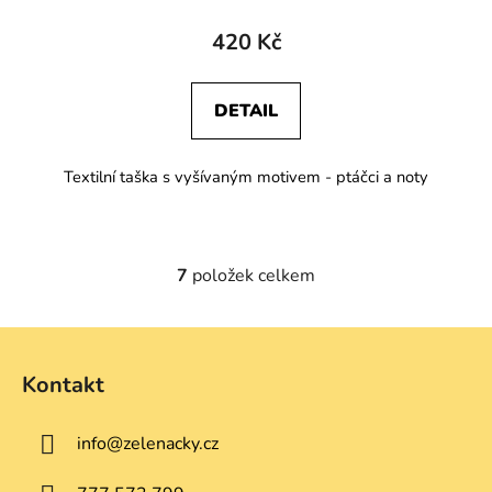
420 Kč
DETAIL
Textilní taška s vyšívaným motivem - ptáčci a noty
7
položek celkem
O
v
l
Z
á
á
d
Kontakt
p
a
a
c
info
@
zelenacky.cz
t
í
p
í