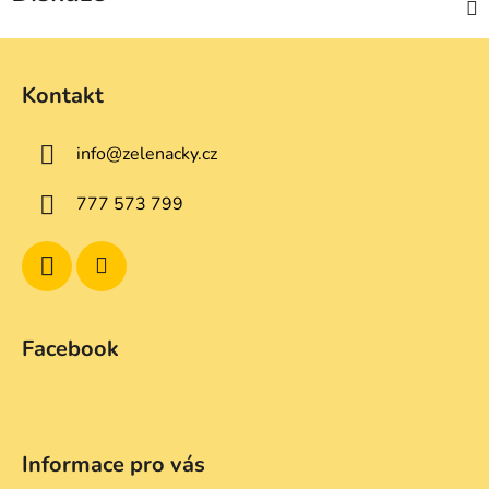
Z
á
Kontakt
p
a
info
@
zelenacky.cz
t
í
777 573 799
Facebook
Informace pro vás