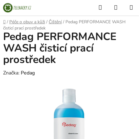
Přejít
Hledat
NÁKUP
na
KOŠÍK
obsah
Domů
/
Péče o obuv a kůži
/
Čištění
/
Pedag PERFORMANCE WASH
čisticí prací prostředek
Pedag PERFORMANCE
WASH čisticí prací
prostředek
Značka:
Pedag