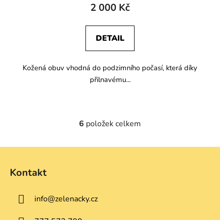
2 000 Kč
DETAIL
Kožená obuv vhodná do podzimního počasí, která díky
přilnavému...
6
položek celkem
O
v
l
Z
á
á
d
Kontakt
p
a
a
c
info
@
zelenacky.cz
t
í
p
í