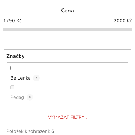
e
Cena
n
í
1790
Kč
2000
Kč
p
r
o
d
Značky
u
k
t
Be Lenka
6
ů
Pedag
0
VYMAZAT FILTRY
Položek k zobrazení:
6