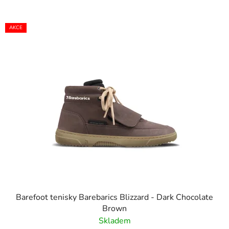
V
AKCE
ý
p
i
s
p
r
o
d
u
k
t
ů
Barefoot tenisky Barebarics Blizzard - Dark Chocolate
Brown
Skladem