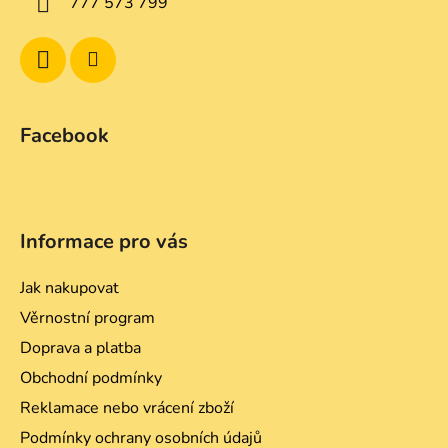
777 573 799
r
v
k
y
v
ý
Facebook
p
i
s
u
Informace pro vás
Jak nakupovat
Věrnostní program
Doprava a platba
Obchodní podmínky
Reklamace nebo vrácení zboží
Podmínky ochrany osobních údajů