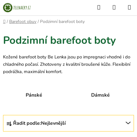
Přejít
Hledat
NÁKUP
na
KOŠÍK
obsah
Domů
/
Barefoot obuv
/
Podzimní barefoot boty
Podzimní barefoot boty
Kožené barefoot boty Be Lenka jsou po impregnaci vhodné i do
chladného počasí. Zhotoveny z kvalitní broušené kůže. Flexibilní
podrážka, maximální komfort.
Pánské
Dámské
Ř
Řadit podle:
Nejlevnější
a
z