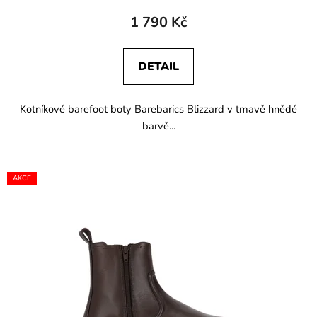
1 790 Kč
DETAIL
Kotníkové barefoot boty Barebarics Blizzard v tmavě hnědé
barvě...
AKCE