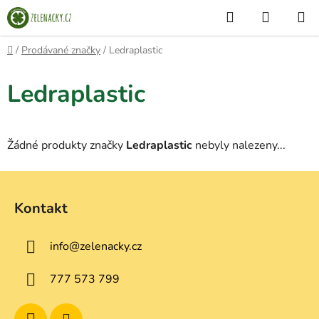
Přejít
Hledat
NÁKUP
na
KOŠÍK
obsah
Domů
/
Prodávané značky
/
Ledraplastic
Ledraplastic
Žádné produkty značky
Ledraplastic
nebyly nalezeny...
Z
á
Kontakt
p
a
info
@
zelenacky.cz
t
í
777 573 799