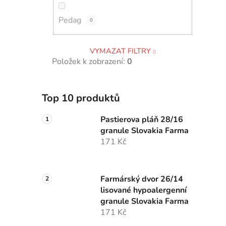
p
Pedag
a
0
n
e
VYMAZAT FILTRY
l
Položek k zobrazení:
0
Top 10 produktů
Pastierova pláň 28/16
granule Slovakia Farma
171 Kč
Farmárský dvor 26/14
lisované hypoalergenní
granule Slovakia Farma
171 Kč