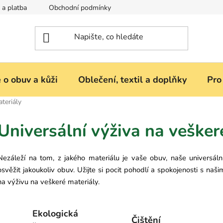
 a platba
Obchodní podmínky
Reklamace nebo vrácení zbož
 o obuv a kůži
Oblečení, textil a doplňky
Pro
teriály
Universální výživa na vešker
Nezáleží na tom, z jakého materiálu je vaše obuv, naše universáln
osvěžit jakoukoliv obuv. Užijte si pocit pohodlí a spokojenosti s naš
na výživu na veškeré materiály.
Ekologická
Čištění