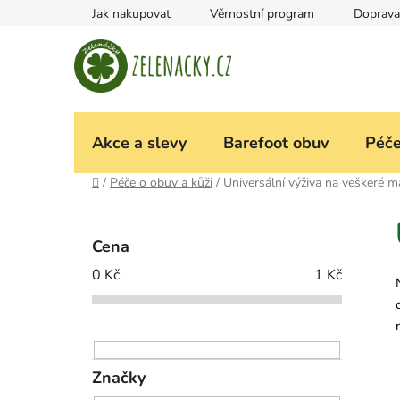
Přejít
Jak nakupovat
Věrnostní program
Doprava
na
obsah
Akce a slevy
Barefoot obuv
Péče
Domů
/
Péče o obuv a kůži
/
Universální výživa na veškeré ma
P
o
Cena
s
0
Kč
1
Kč
t
r
a
n
n
Značky
í