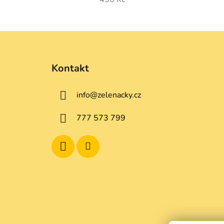
Z
á
Kontakt
p
a
info
@
zelenacky.cz
t
í
777 573 799