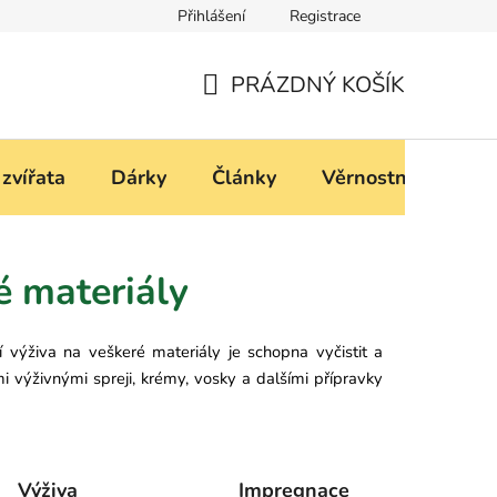
Přihlášení
Registrace
í
Podmínky ochrany osobních údajů
PRÁZDNÝ KOŠÍK
NÁKUPNÍ
KOŠÍK
 zvířata
Dárky
Články
Věrnostní progra
é materiály
í výživa na veškeré materiály je schopna vyčistit a
imi výživnými spreji, krémy, vosky a dalšími přípravky
Výživa
Impregnace