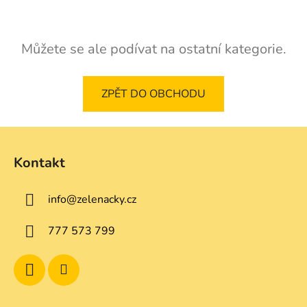
Můžete se ale podívat na ostatní kategorie.
ZPĚT DO OBCHODU
Z
á
Kontakt
p
a
info
@
zelenacky.cz
t
í
777 573 799