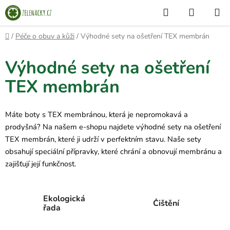
Přejít
Hledat
NÁKUP
na
KOŠÍK
obsah
Domů
/
Péče o obuv a kůži
/
Výhodné sety na ošetření TEX membrán
Výhodné sety na ošetření
TEX membrán
Máte boty s TEX membránou, která je nepromokavá a
prodyšná? Na našem e-shopu najdete výhodné sety na ošetření
TEX membrán, které ji udrží v perfektním stavu. Naše sety
obsahují speciální přípravky, které chrání a obnovují membránu a
zajišťují její funkčnost.
Ekologická
Čištění
řada