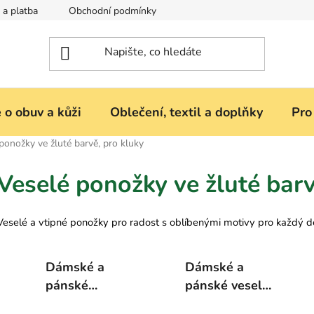
 a platba
Obchodní podmínky
Reklamace nebo vrácení zbož
 o obuv a kůži
Oblečení, textil a doplňky
Pro
ponožky ve žluté barvě, pro kluky
Veselé ponožky ve žluté barv
Veselé a vtipné ponožky pro radost s oblíbenými motivy pro každý d
Dámské a
Dámské a
pánské
pánské veselé
kotníkové
ponožky