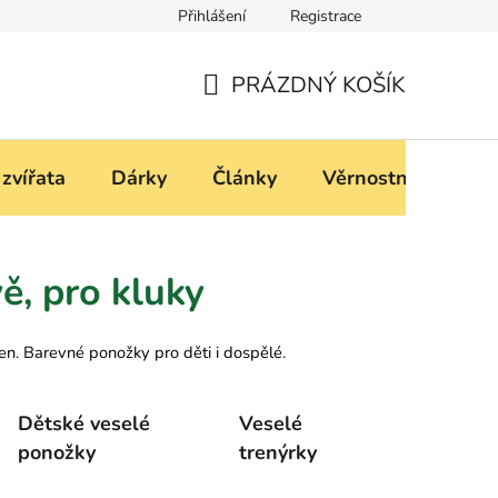
Přihlášení
Registrace
í
Podmínky ochrany osobních údajů
PRÁZDNÝ KOŠÍK
NÁKUPNÍ
KOŠÍK
 zvířata
Dárky
Články
Věrnostní progra
ě, pro kluky
en. Barevné ponožky pro děti i dospělé.
Dětské veselé
Veselé
ponožky
trenýrky