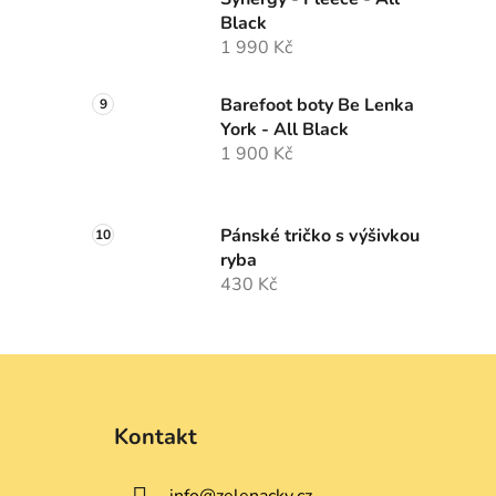
Black
1 990 Kč
Barefoot boty Be Lenka
York - All Black
1 900 Kč
Pánské tričko s výšivkou
ryba
430 Kč
Z
á
Kontakt
p
a
info
@
zelenacky.cz