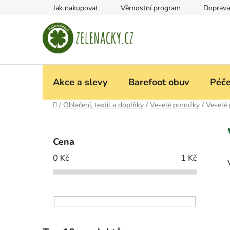
Přejít
Jak nakupovat
Věrnostní program
Doprava
na
obsah
Akce a slevy
Barefoot obuv
Péče
Domů
/
Oblečení, textil a doplňky
/
Veselé ponožky
/
Veselé 
P
o
Cena
s
0
Kč
1
Kč
t
r
a
n
n
í