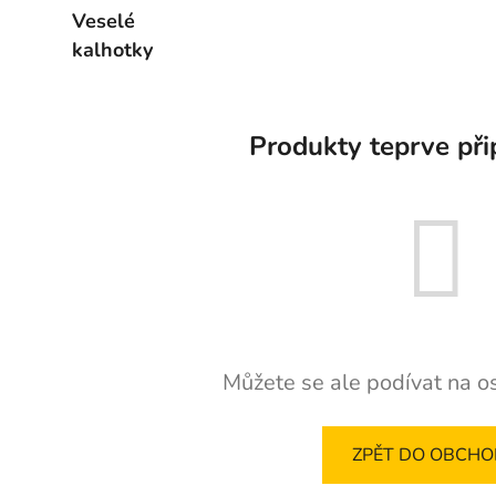
veselé ponožky
Veselé
kalhotky
Produkty teprve při
Můžete se ale podívat na os
ZPĚT DO OBCH