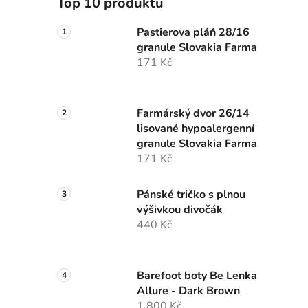
Top 10 produktů
p
a
Pastierova pláň 28/16
granule Slovakia Farma
n
171 Kč
e
l
Farmárský dvor 26/14
lisované hypoalergenní
granule Slovakia Farma
171 Kč
Pánské tričko s plnou
výšivkou divočák
440 Kč
Barefoot boty Be Lenka
Allure - Dark Brown
1 800 Kč