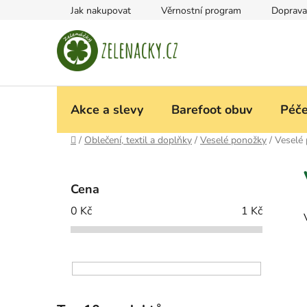
Přejít
Jak nakupovat
Věrnostní program
Doprava
na
obsah
Akce a slevy
Barefoot obuv
Péče
Domů
/
Oblečení, textil a doplňky
/
Veselé ponožky
/
Veselé
P
o
Cena
s
0
Kč
1
Kč
t
r
a
n
n
í