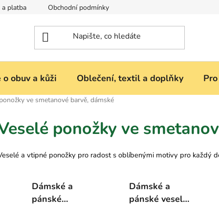
 a platba
Obchodní podmínky
Reklamace nebo vrácení zbož
 o obuv a kůži
Oblečení, textil a doplňky
Pro
 ponožky ve smetanové barvě, dámské
Veselé ponožky ve smetanov
Veselé a vtipné ponožky pro radost s oblíbenými motivy pro každý d
Dámské a
Dámské a
pánské
pánské veselé
kotníkové
ponožky