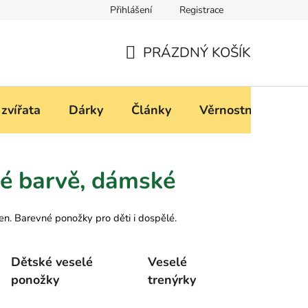
Přihlášení
Registrace
í
Podmínky ochrany osobních údajů
PRÁZDNÝ KOŠÍK
NÁKUPNÍ
KOŠÍK
 zvířata
Dárky
Články
Věrnostní progra
é barvě, dámské
en. Barevné ponožky pro děti i dospělé.
Dětské veselé
Veselé
ponožky
trenýrky