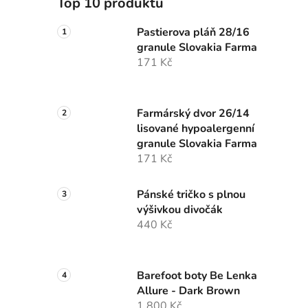
Top 10 produktů
p
a
Pastierova pláň 28/16
granule Slovakia Farma
n
171 Kč
e
l
Farmárský dvor 26/14
lisované hypoalergenní
granule Slovakia Farma
171 Kč
Pánské tričko s plnou
výšivkou divočák
440 Kč
Barefoot boty Be Lenka
Allure - Dark Brown
1 800 Kč