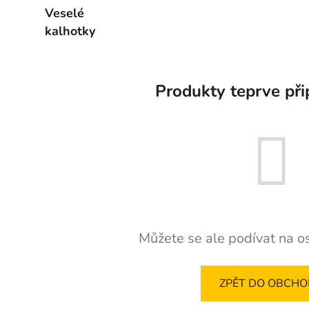
veselé ponožky
Veselé
kalhotky
Produkty teprve při
Můžete se ale podívat na os
ZPĚT DO OBCH