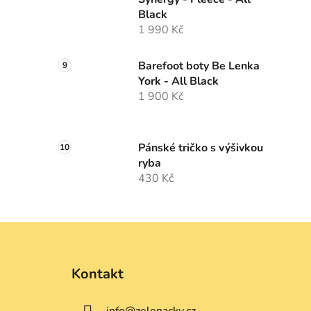
Black
1 990 Kč
Barefoot boty Be Lenka
York - All Black
1 900 Kč
Pánské tričko s výšivkou
ryba
430 Kč
Z
á
Kontakt
p
a
info
@
zelenacky.cz