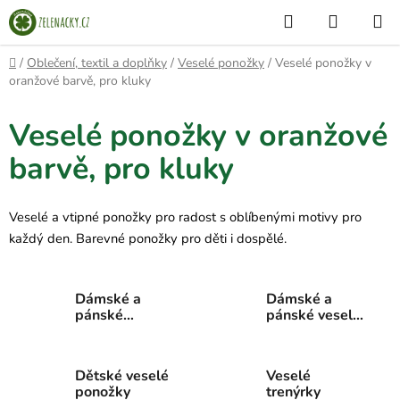
Přejít
Hledat
NÁKUP
na
KOŠÍK
obsah
Domů
/
Oblečení, textil a doplňky
/
Veselé ponožky
/
Veselé ponožky v
oranžové barvě, pro kluky
Veselé ponožky v oranžové
barvě, pro kluky
Veselé a vtipné ponožky pro radost s oblíbenými motivy pro
každý den. Barevné ponožky pro děti i dospělé.
Dámské a
Dámské a
pánské
pánské veselé
kotníkové
ponožky
veselé
ponožky
Dětské veselé
Veselé
ponožky
trenýrky