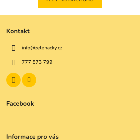
Z
á
Kontakt
p
a
info
@
zelenacky.cz
t
í
777 573 799
Facebook
Informace pro vás