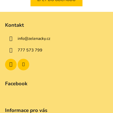
Z
á
Kontakt
p
a
info
@
zelenacky.cz
t
í
777 573 799
Facebook
Informace pro vás