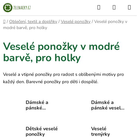
Přejít
Hledat
NÁKUP
na
KOŠÍK
obsah
Domů
/
Oblečení, textil a doplňky
/
Veselé ponožky
/
Veselé ponožky v
modré barvě, pro holky
Veselé ponožky v modré
barvě, pro holky
Veselé a vtipné ponožky pro radost s oblíbenými motivy pro
každý den. Barevné ponožky pro děti i dospělé.
Dámské a
Dámské a
pánské
pánské veselé
kotníkové
ponožky
veselé
ponožky
Dětské veselé
Veselé
ponožky
trenýrky