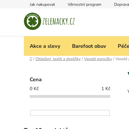
Přejít
Jak nakupovat
Věrnostní program
Doprava
na
obsah
Akce a slevy
Barefoot obuv
Péče
Domů
/
Oblečení, textil a doplňky
/
Veselé ponožky
/
Veselé 
P
o
Cena
s
0
Kč
1
Kč
t
r
a
n
n
í