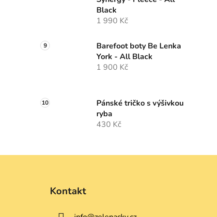
Black
1 990 Kč
Barefoot boty Be Lenka
York - All Black
1 900 Kč
Pánské tričko s výšivkou
ryba
430 Kč
Z
á
Kontakt
p
a
info
@
zelenacky.cz