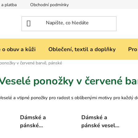
 a platba
Obchodní podmínky
Reklamace nebo vrácení zbož
 o obuv a kůži
Oblečení, textil a doplňky
Pro
ponožky v červené barvě, pánské
Veselé ponožky v červené ba
Veselé a vtipné ponožky pro radost s oblíbenými motivy pro každý d
Dámské a
Dámské a
pánské
pánské veselé
kotníkové
ponožky