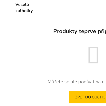
veselé ponožky
Veselé
kalhotky
Produkty teprve při
Můžete se ale podívat na os
ZPĚT DO OBCH