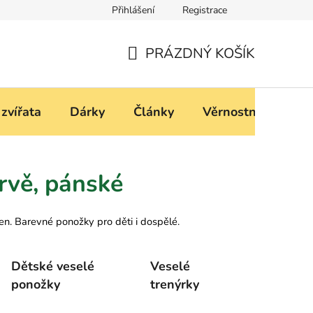
Přihlášení
Registrace
í
Podmínky ochrany osobních údajů
PRÁZDNÝ KOŠÍK
NÁKUPNÍ
KOŠÍK
 zvířata
Dárky
Články
Věrnostní progra
rvě, pánské
en. Barevné ponožky pro děti i dospělé.
Dětské veselé
Veselé
ponožky
trenýrky