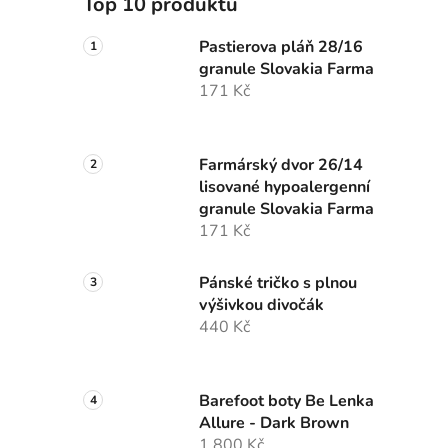
Top 10 produktů
p
a
Pastierova pláň 28/16
granule Slovakia Farma
n
171 Kč
e
l
Farmárský dvor 26/14
lisované hypoalergenní
granule Slovakia Farma
171 Kč
Pánské tričko s plnou
výšivkou divočák
440 Kč
Barefoot boty Be Lenka
Allure - Dark Brown
1 800 Kč