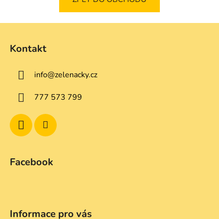
Z
á
Kontakt
p
a
info
@
zelenacky.cz
t
í
777 573 799
Facebook
Informace pro vás