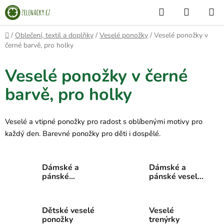
Přejít
Hledat
NÁKUP
na
KOŠÍK
obsah
Domů
/
Oblečení, textil a doplňky
/
Veselé ponožky
/
Veselé ponožky v
černé barvě, pro holky
Veselé ponožky v černé
barvě, pro holky
Veselé a vtipné ponožky pro radost s oblíbenými motivy pro
každý den. Barevné ponožky pro děti i dospělé.
Dámské a
Dámské a
pánské
pánské veselé
kotníkové
ponožky
veselé
ponožky
Dětské veselé
Veselé
ponožky
trenýrky