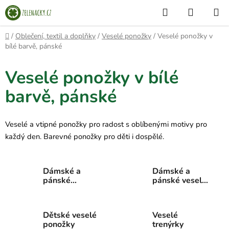
Přejít
Hledat
NÁKUP
na
KOŠÍK
obsah
Domů
/
Oblečení, textil a doplňky
/
Veselé ponožky
/
Veselé ponožky v
bílé barvě, pánské
Veselé ponožky v bílé
barvě, pánské
Veselé a vtipné ponožky pro radost s oblíbenými motivy pro
každý den. Barevné ponožky pro děti i dospělé.
Dámské a
Dámské a
pánské
pánské veselé
kotníkové
ponožky
veselé
ponožky
Dětské veselé
Veselé
ponožky
trenýrky