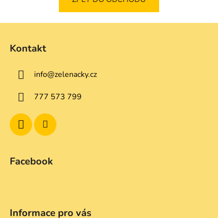
Z
á
Kontakt
p
a
info
@
zelenacky.cz
t
í
777 573 799
Facebook
Informace pro vás