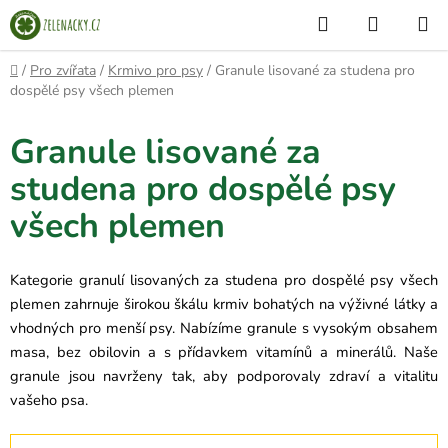
Přejít
Hledat
NÁKUP
na
KOŠÍK
obsah
Domů
/
Pro zvířata
/
Krmivo pro psy
/
Granule lisované za studena pro
dospělé psy všech plemen
Granule lisované za
studena pro dospělé psy
všech plemen
Kategorie granulí lisovaných za studena pro dospělé psy všech
plemen zahrnuje širokou škálu krmiv bohatých na výživné látky a
vhodných pro menší psy. Nabízíme granule s vysokým obsahem
masa, bez obilovin a s přídavkem vitamínů a minerálů. Naše
granule jsou navrženy tak, aby podporovaly zdraví a vitalitu
vašeho psa.
Ř