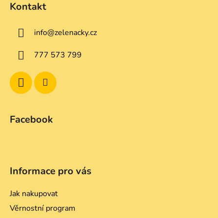
d
Kontakt
p
a
a
c
info
@
zelenacky.cz
t
í
p
í
777 573 799
r
v
k
y
v
ý
Facebook
p
i
s
u
Informace pro vás
Jak nakupovat
Věrnostní program