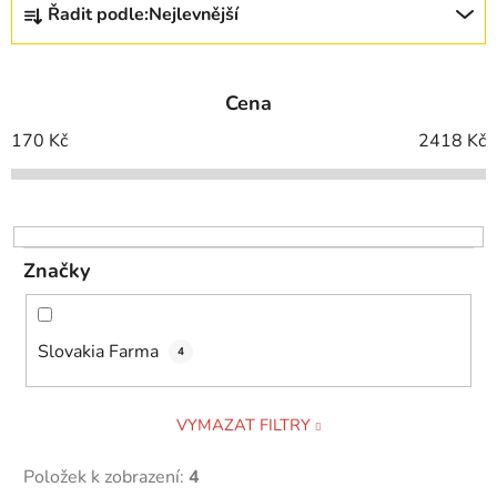
Řadit podle:
Nejlevnější
a
z
e
Cena
n
í
170
Kč
2418
Kč
p
r
o
d
Značky
u
k
t
Slovakia Farma
4
ů
VYMAZAT FILTRY
Položek k zobrazení:
4