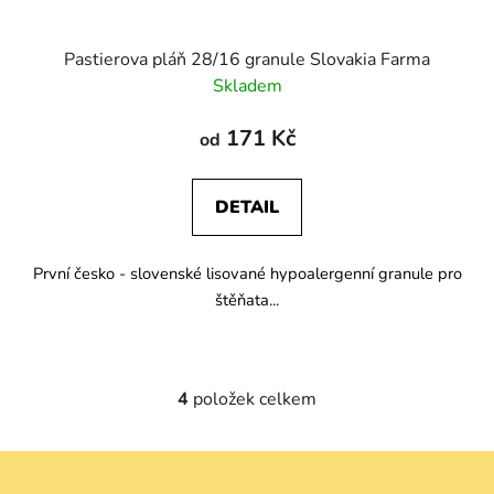
Pastierova pláň 28/16 granule Slovakia Farma
Skladem
171 Kč
od
DETAIL
První česko - slovenské lisované hypoalergenní granule pro
štěňata...
4
položek celkem
O
v
l
Z
á
á