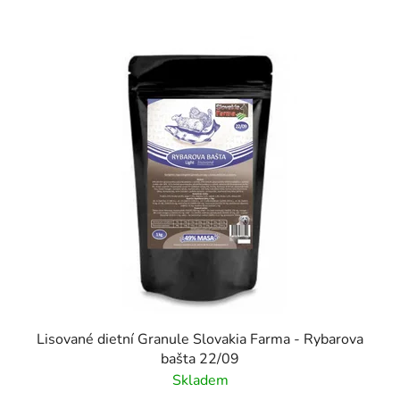
V
ý
p
i
s
p
r
o
d
u
k
t
ů
Lisované dietní Granule Slovakia Farma - Rybarova
bašta 22/09
Skladem