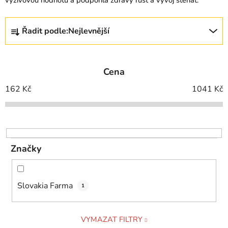
Ř
Řadit podle:
Nejlevnější
a
z
e
Cena
n
í
162
Kč
1041
Kč
p
r
o
d
Značky
u
k
t
Slovakia Farma
1
ů
VYMAZAT FILTRY