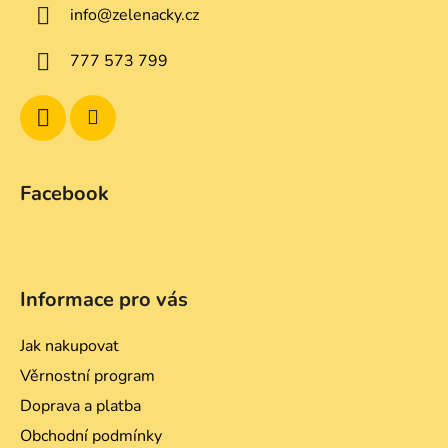
c
info
@
zelenacky.cz
t
í
p
í
777 573 799
r
v
k
y
v
ý
Facebook
p
i
s
u
Informace pro vás
Jak nakupovat
Věrnostní program
Doprava a platba
Obchodní podmínky