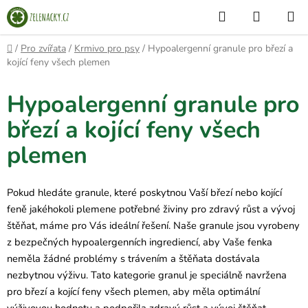
Přejít
Hledat
NÁKUP
na
KOŠÍK
obsah
Domů
/
Pro zvířata
/
Krmivo pro psy
/
Hypoalergenní granule pro březí a
kojící feny všech plemen
Hypoalergenní granule pro
březí a kojící feny všech
plemen
Pokud hledáte granule, které poskytnou Vaší březí nebo kojící
feně jakéhokoli plemene potřebné živiny pro zdravý růst a vývoj
štěňat, máme pro Vás ideální řešení. Naše granule jsou vyrobeny
z bezpečných hypoalergenních ingrediencí, aby Vaše fenka
neměla žádné problémy s trávením a štěňata dostávala
nezbytnou výživu. Tato kategorie granul je speciálně navržena
pro březí a kojící feny všech plemen, aby měla optimální
výživovou hodnotu a podpořila zdravý růst a vývoj štěňat.