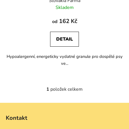
Slovakia Farma
Skladem
162 Kč
od
DETAIL
Hypoalergenní, energeticky vydatné granule pro dospělé psy
ve...
1
položek celkem
O
v
l
Z
á
á
d
Kontakt
p
a
a