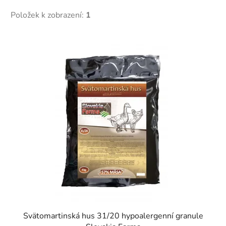
Položek k zobrazení:
1
V
ý
p
i
s
p
r
o
d
u
k
t
ů
Svätomartinská hus 31/20 hypoalergenní granule