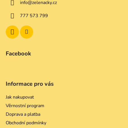
info
@
zelenacky.cz
t
í
777 573 799
Facebook
Informace pro vás
Jak nakupovat
Věrnostní program
Doprava a platba
Obchodní podmínky