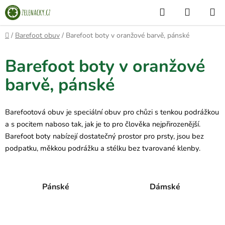
Přejít
Hledat
NÁKUP
na
KOŠÍK
obsah
Domů
/
Barefoot obuv
/
Barefoot boty v oranžové barvě, pánské
Barefoot boty v oranžové
barvě, pánské
Barefootová obuv je speciální obuv pro chůzi s tenkou podrážkou
a s pocitem naboso tak, jak je to pro člověka nejpřirozenější.
Barefoot boty nabízejí dostatečný prostor pro prsty, jsou bez
podpatku, měkkou podrážku a stélku bez tvarované klenby.
Pánské
Dámské