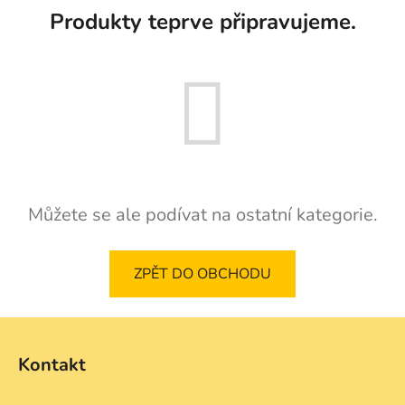
Produkty teprve připravujeme.
Můžete se ale podívat na ostatní kategorie.
ZPĚT DO OBCHODU
Z
á
Kontakt
p
a